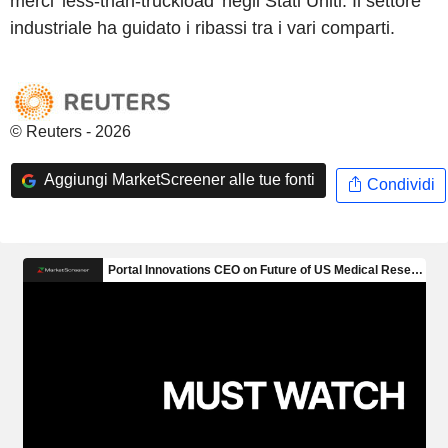
merci 'less-than-truckload' negli Stati Uniti. Il settore
industriale ha guidato i ribassi tra i vari comparti.
© Reuters - 2026
Aggiungi MarketScreener alle tue fonti
Condividi