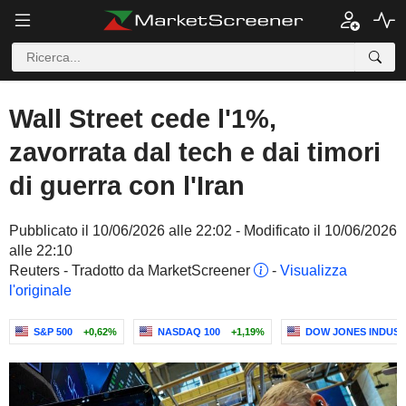
Wall Street cede l'1%,
zavorrata dal tech e dai timori
di guerra con l'Iran
Pubblicato il 10/06/2026 alle 22:02 - Modificato il 10/06/2026
alle 22:10
Reuters - Tradotto da MarketScreener
-
Visualizza
l'originale
S&P 500
+0,62%
NASDAQ 100
+1,19%
DOW JONES INDUST