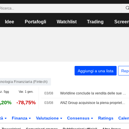
Idee
Portafogli
Watchlist
Trading
Scree
Aggiungi a una lista
Rep
nologia Finanziaria (Fintech)
az. 5gg
Var. 1 gen.
03/08
Worldline conclude la vendita delle sue attività di pagamento in India
,20%
-78,75%
03/08
ANZ Group acquisisce la piena proprietà di Worldline Australia
tà
Finanza
Valutazione
Consensus
Ratings
Calen