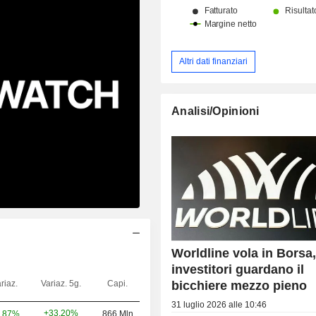
Altri dati finanziari
Analisi/Opinioni
Worldline vola in Borsa,
investitori guardano il
bicchiere mezzo pieno
riaz.
Variaz. 5g.
Capi.
31 luglio 2026 alle 10:46
+33,20%
,87%
866 Mln