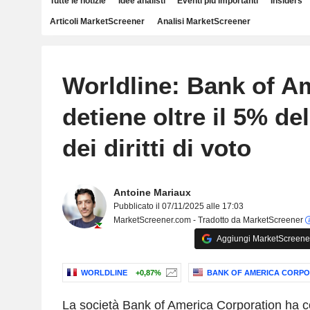
Tutte le notizie
Idee analisti
Eventi più importanti
Insiders
Articoli MarketScreener
Analisi MarketScreener
Worldline: Bank of A
detiene oltre il 5% del
dei diritti di voto
Antoine Mariaux
Pubblicato il 07/11/2025 alle 17:03
MarketScreener.com - Tradotto da MarketScreener
Aggiungi MarketScreener 
WORLDLINE
+0,87%
BANK OF AMERICA CORPO
La società Bank of America Corporation ha c