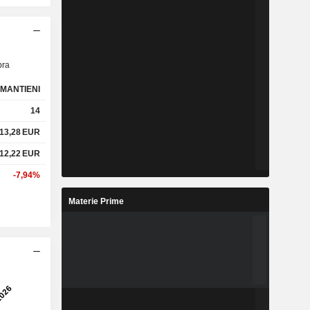
ra
MANTIENI
14
13,28
EUR
12,22
EUR
-7,94%
Materie Prime