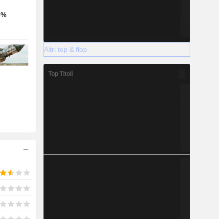
3%
Altri top & flop
Top Titoli