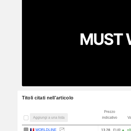
Titoli citati nell'articolo
Prezzo
Aggiungi a una lista
indicativo
Va
WORLDLINE
13,28
EUR
+0