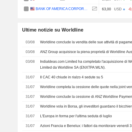
BANK OF AMERICA CORPORATION
63,00
USD
-0
Ultime notizie su Worldline
03/08
Worldline conclude la vendita delle sue attività di pagame
03/08
ANZ Group acquisisce la piena proprietà di Worldline Aus
03/08
IndiaIdeas.com Limited ha completato l'acquisizione di Wo
Limited da Worldline SA (ENXTPA:WLN).
31/07
Il CAC 40 chiude in rialzo 4 sedute su 5
31/07
Worldline completa la cessione delle quote nella joint ve
31/07
Worldline conclude la cessione di ANZ Worldline Paymen
31/07
Worldline vola in Borsa, gli investitori guardano il bicchi
31/07
L'Europa in forma per l'ultima seduta di luglio
31/07
Azioni Francia e Benelux: i fattori da monitorare venerdì 3