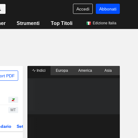
Accedi
Abbonati
ner
Strumenti
Top Titoli
Edizione Italia
Indici
Europa
America
Asia
ort PDF
MT
dario
Settore
Derivati
ETF