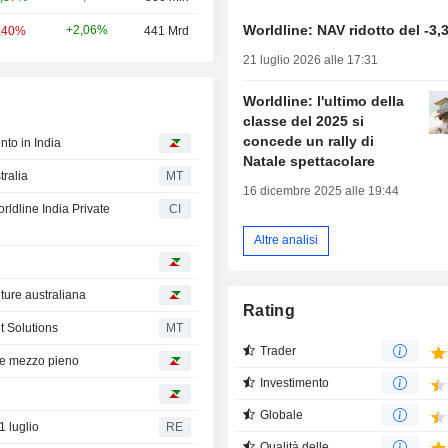
Worldline: NAV ridotto del -3,
+2,06%
,40%
441 Mrd
21 luglio 2026 alle 17:31
Worldline: l'ultimo della
classe del 2025 si
concede un rally di
nto in India
Natale spettacolare
tralia
MT
16 dicembre 2025 alle 19:44
rldline India Private
CI
Altre analisi
nture australiana
Rating
t Solutions
MT
Trader
ere mezzo pieno
Investimento
Globale
1 luglio
RE
Qualità delle