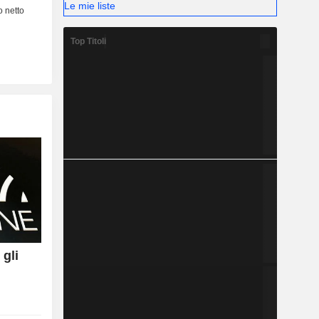
Le mie liste
Top Titoli
 gli