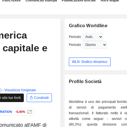
Trascrizioni
Comunicati stampa
Pubblicazioni ufficiali
Altre lingue
Grafico Worldline
merica
Periodo
 capitale e
Periodo
WLN: Grafico dinamico
Profilo Società
-
Visualizza l'originale
alle tue fonti
Condividi
Worldline è uno dei principali fornito
di servizi di pagamento elet
RATION
-0,40%
transazionali. Il fatturato netto è ri
attività come segue: - servizi commerciali
omunicato all'AMF di
(80,3%): questa divisione co