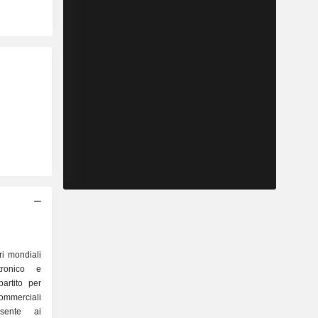
ri mondiali
tronico e
partito per
nsente ai