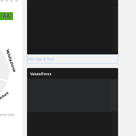
AA
Altri top & flop
Valute/Forex