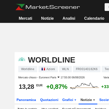
Mercati
Notizie
Analisi
Calendario
WORLDLINE
Worldline
Azioni
WLN
FR00140182K6
Tec
Mercato chiuso -
Euronext Paris
17:55:00 06/08/2026
Vari
13,28
+0,87%
EUR
+33
Panoramica
Quotazioni
Grafici
Notizie
Socie