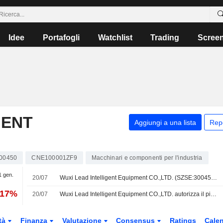
Idee
Portafogli
Watchlist
Trading
Scree
GENT
Aggiungi a una lista
Rep
.
00450
CNE100001ZF9
Macchinari e componenti per l'industria
1 gen.
20/07
Wuxi Lead Intelligent Equipment CO.,LTD. (SZSE:300450) annuncia un riacquisto di azioni proprie per il 10% del capitale sociale emesso.
,17%
20/07
Wuxi Lead Intelligent Equipment CO.,LTD. autorizza il piano di riacquisto di azioni proprie
tà
Finanza
Valutazione
Consensus
Ratings
Calen