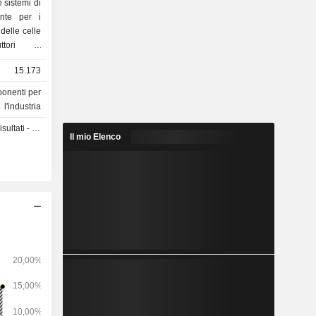
 sistemi di
ente per i
 delle celle
uttori e
dite nette
15.173
dotti come
onenti per
6,1%); -
l'industria
oduzione di
ti - Q2 2026
Il mio Elenco
(8,6%); -
zate nella
dustrie 3C