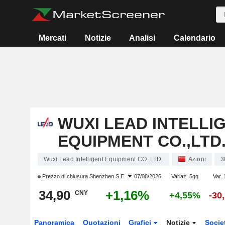
Mercati
Notizie
Analisi
Calendario
WUXI LEAD INTELLI
EQUIPMENT CO.,LTD
Wuxi Lead Intelligent Equipment CO.,LTD.
Azioni
3
Prezzo di chiusura
Shenzhen S.E.
07/08/2026
Variaz. 5gg
Var. 
34,90
+1,16%
CNY
+4,55%
-30
Panoramica
Quotazioni
Grafici
Notizie
Socie