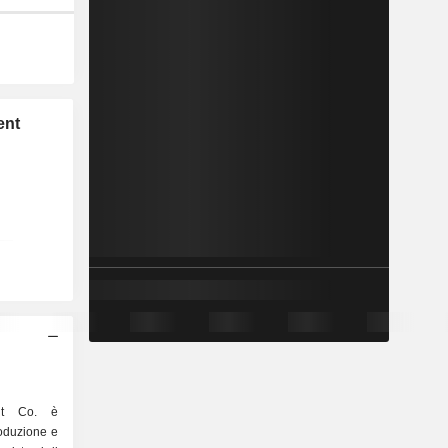
ent
ent Co. è
roduzione e