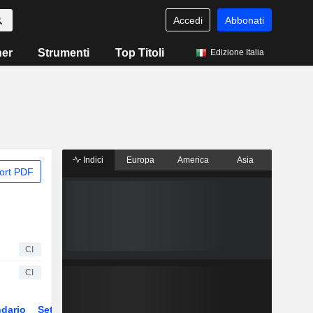
Accedi
Abbonati
ner
Strumenti
Top Titoli
Edizione Italia
Indici
Europa
America
Asia
ort PDF
CI
CI
dario
Settore
ETF