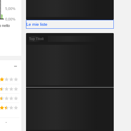
Le mie liste
Top Titoli
-