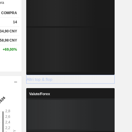
ra
COMPRA
14
34,90
CNY
58,98
CNY
+69,00%
Altri top & flop
Valute/Forex