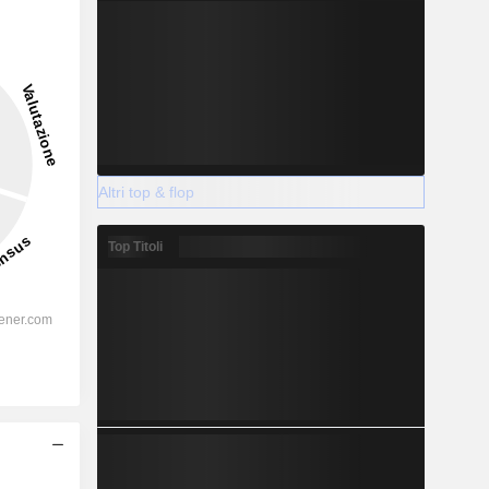
Altri top & flop
Top Titoli