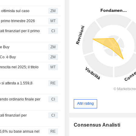
 ottimista sul caso
ZM
l primo trimestre 2026
MT
ti finanziari per il primo
CI
ne Buy
ZM
 Co. è Buy
ZM
escita nel 2025; il titolo
MT
 si attesta a 1.559,8
RE
endo ordinario finale per
CI
Altri rating
ti finanziari per
CI
Consensus Analisti
446,6% su base annua nel
RE