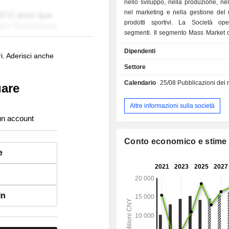
nello sviluppo, nella produzione, nel
nel marketing e nella gestione del 
prodotti sportivi. La Società op
segmenti. Il segmento Mass Market
il marchio principale Xtep. Il
Dipendenti
Athleisure comprende i marchi p
i. Aderisci anche
K0SWISS e Palladium. Il segmento Pr
Settore
Sports comprende i marchi principal
Calendario
25/08
Pubblicazioni dei risulta
Merrell. I prodotti della Società c
uare
calzature, abbigliamento e accessori p
bambini. La Società gestisce punti 
Altre informazioni sulla società
Asia-Pacifico, Nord America, Medio
un account
Africa.
Conto economico e stime
e
In