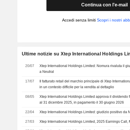
Continua con l'e-mail
Accedi senza limiti
Scopri i nostri a
Ultime notizie su Xtep International Holdings Li
20/07
Xtep International Holdings Limited: Nomura rivaluta il giu
a Neutral
17/07
Il fatturato retail del marchio principale di Xtep Internati
in un contesto difficile per la vendita al dettaglio
08/05
Xtep International Holdings Limited approva il dividendo f
al 31 dicembre 2025, in pagamento il 30 giugno 2026
22/04
Xtep International Holdings Limited: giudizio positivo da
27/03
Xtep International Holdings Limited, 2025 Earnings Call,