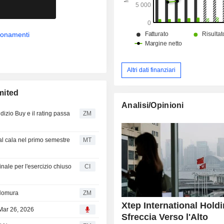
bbonamenti
Altri dati finanziari
mited
Analisi/Opinioni
dizio Buy e il rating passa
ZM
onal cala nel primo semestre
MT
inale per l'esercizio chiuso
CI
 Nomura
ZM
Xtep International Hold
 Mar 26, 2026
Sfreccia Verso l'Alto