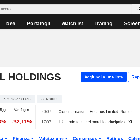
Idee
Portafogli
Watchlist
Trading
Scree
L HOLDINGS
Aggiungi a una lista
Rep
KYG982771092
Calzatura
 5gg
Var. 1 gen.
20/07
Xtep International Holdings Limited: Nomura rivaluta il giudizio Buy e il rating passa a Neutral
63%
-32,11%
17/07
Il fatturato retail del marchio principale di Xtep International cala nel primo semestre in un contesto difficile per la vendita al dettaglio
tà
Finanza
Valutazione
Consensus
Ratings
Calen