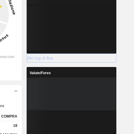
Altri top & flop
Valute/Forex
ra
COMPRA
18