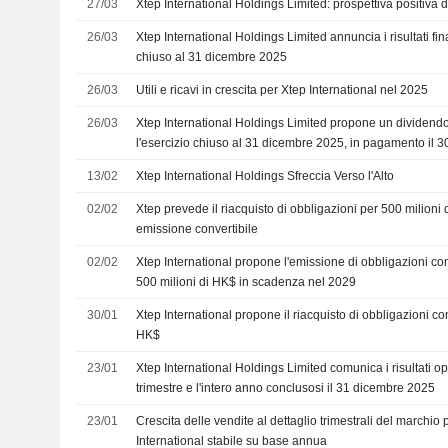
27/03
Xtep International Holdings Limited: prospettiva positiva
26/03
Xtep International Holdings Limited annuncia i risultati fina
chiuso al 31 dicembre 2025
26/03
Utili e ricavi in crescita per Xtep International nel 2025
26/03
Xtep International Holdings Limited propone un dividendo 
l'esercizio chiuso al 31 dicembre 2025, in pagamento il 
13/02
Xtep International Holdings Sfreccia Verso l'Alto
02/02
Xtep prevede il riacquisto di obbligazioni per 500 milion
emissione convertibile
02/02
Xtep International propone l'emissione di obbligazioni co
500 milioni di HK$ in scadenza nel 2029
30/01
Xtep International propone il riacquisto di obbligazioni con
HK$
23/01
Xtep International Holdings Limited comunica i risultati ope
trimestre e l'intero anno conclusosi il 31 dicembre 2025
23/01
Crescita delle vendite al dettaglio trimestrali del marchio 
International stabile su base annua