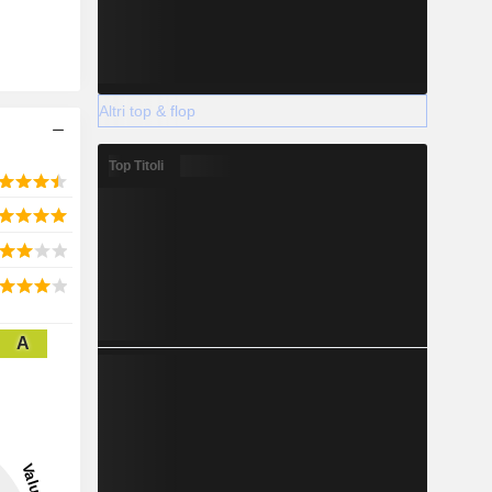
Altri top & flop
Top Titoli
A