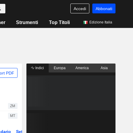
Accedi
Abbonati
ner
Strumenti
Top Titoli
Edizione Italia
Indici
Europa
America
Asia
ort PDF
ZM
MT
dario
Settore
Derivati
ETF