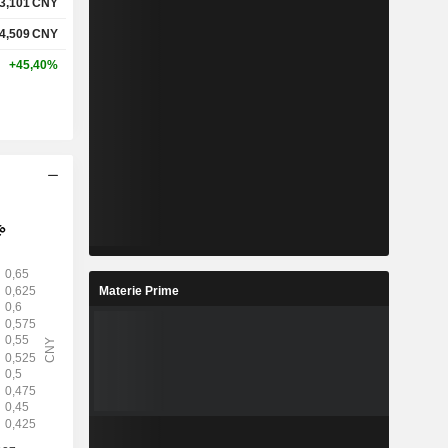
3,101
CNY
4,509
CNY
+45,40%
Materie Prime