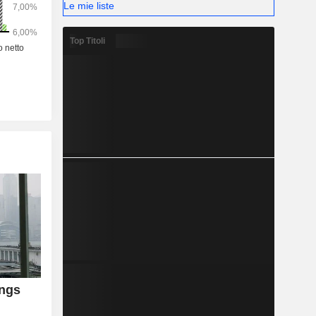
Le mie liste
Top Titoli
ings