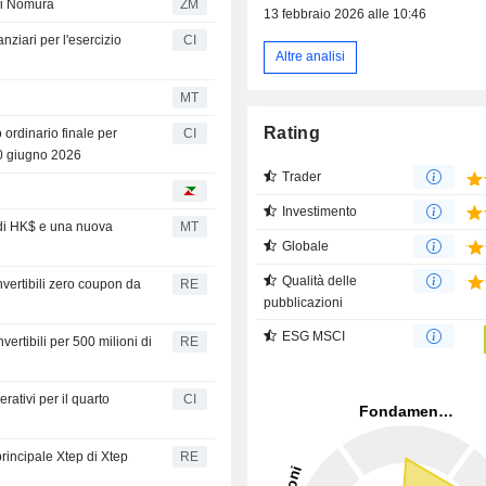
 di Nomura
ZM
13 febbraio 2026 alle 10:46
nziari per l'esercizio
CI
Altre analisi
MT
Rating
ordinario finale per
CI
30 giugno 2026
Trader
Investimento
i di HK$ e una nuova
MT
Globale
Qualità delle
nvertibili zero coupon da
RE
pubblicazioni
ESG MSCI
vertibili per 500 milioni di
RE
rativi per il quarto
CI
principale Xtep di Xtep
RE