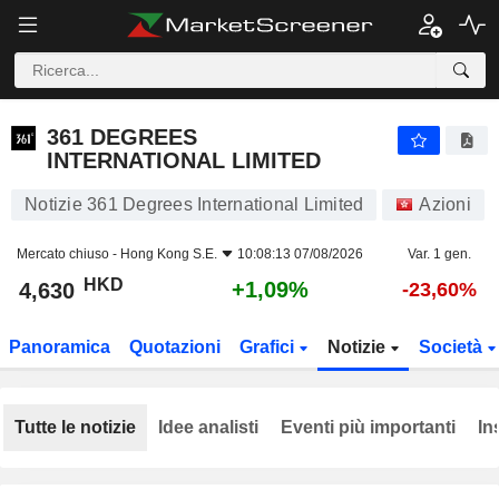
361 DEGREES INTERNATIONAL LIMITED
4,630
$
+1,09%
361 DEGREES
INTERNATIONAL LIMITED
Notizie 361 Degrees International Limited
Azioni
Mercato chiuso -
Hong Kong S.E.
10:08:13 07/08/2026
Var. 1 gen.
HKD
+1,09%
4,630
-23,60%
Panoramica
Quotazioni
Grafici
Notizie
Società
Tutte le notizie
Idee analisti
Eventi più importanti
In