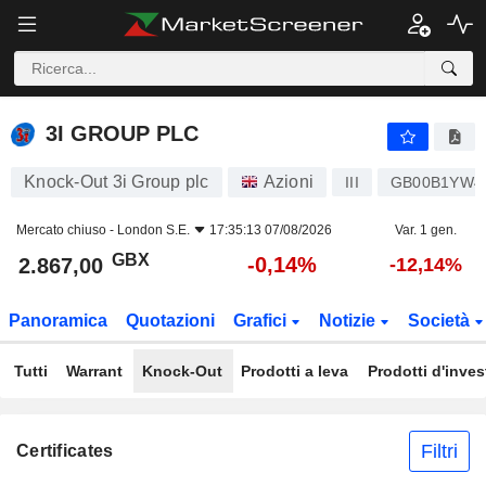
3I GROUP PLC
2.867,00
p
-0,14%
3I GROUP PLC
Knock-Out 3i Group plc
Azioni
III
GB00B1YW4
Mercato chiuso -
London S.E.
17:35:13 07/08/2026
Var. 1 gen.
GBX
-0,14%
2.867,00
-12,14%
Panoramica
Quotazioni
Grafici
Notizie
Società
Tutti
Warrant
Knock-Out
Prodotti a leva
Prodotti d'inve
Filtri
Certificates