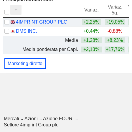
Variaz.
V
Variaz.
5g.
4IMPRINT GROUP PLC
+2,25%
+19,05%
+
DMS INC.
+0,44%
-0,88%
Media
+1,28%
+8,23%
+
Media ponderata per Capi.
+2,13%
+17,76%
+
Marketing diretto
Mercati
Azioni
Azione FOUR
Settore 4imprint Group plc