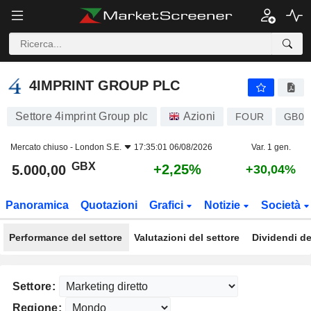
4IMPRINT GROUP PLC
5.000,00
p
+2,25%
4IMPRINT GROUP PLC
Settore 4imprint Group plc
Azioni
FOUR
GB00
Mercato chiuso -
London S.E.
17:35:01 06/08/2026
Var. 1 gen.
GBX
+2,25%
5.000,00
+30,04%
Panoramica
Quotazioni
Grafici
Notizie
Società
Performance del settore
Valutazioni del settore
Dividendi de
Settore:
Regione: