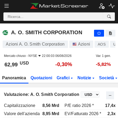
A. O. SMITH CORPORATION
62,99
$
-0,30%
A. O. SMITH CORPORATION
Azioni A. O. Smith Corporation
Azioni
AOS
US
Mercato chiuso -
NYSE
22:00:03 06/08/2026
Var. 1 gen.
USD
-0,30%
62,99
-5,82%
Panoramica
Quotazioni
Grafici
Notizie
Società
Valutazione: A. O. Smith Corporation
Capitalizzazione
8,56 Mrd
P/E ratio 2026 *
17,4x
Valore dell'azienda
8,95 Mrd
EV/Fatturato 2026 *
2,3x