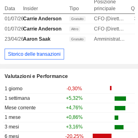
Posizione
Data
Insider
Tipo
principale
Qua
01/07/26
Carrie Anderson
CFO (Direttore finanziario)
3
Gratuito
01/07/26
Carrie Anderson
CFO (Direttore finanziario)
Altro
23/04/26
Aaron Saak
Amministratore
Gratuito
Storico delle transazioni
Valutazioni e Performance
1 giorno
-0,30%
1 settimana
+5,32%
Mese corrente
+4,76%
1 mese
+0,86%
3 mesi
+3,16%
6 mesi
-20,25%