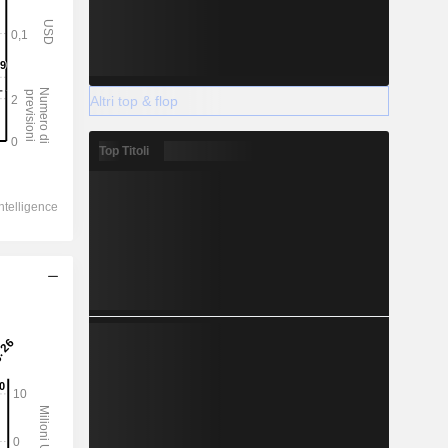
Altri top & flop
Top Titoli