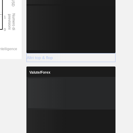
Altri top & flop
Valute/Forex