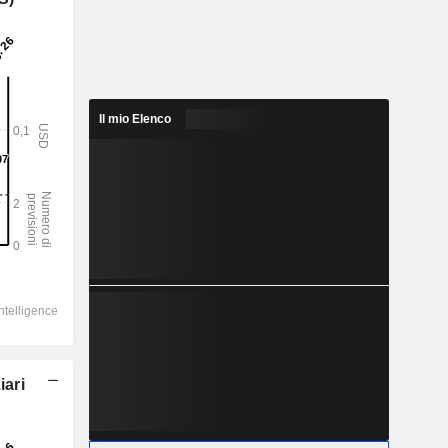
Il mio Elenco
iari