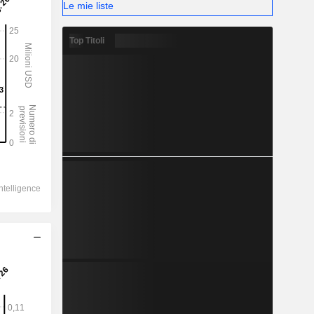
Le mie liste
Top Titoli