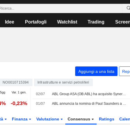
Idee
Portafogli
Watchlist
Trading
Scree
Aggiungi a una lista
Rep
NO0010715394
Infrastrutture e servizi petroliferi
 5gg
Var. 1 gen.
02/07
ABL Group ASA (OB:ABL) ha acquisito Synergenog Sdn. Bhd.
14%
-0,23%
01/07
ABL annuncia la nomina di Paul Saunders a Responsabile della divisione Yachts
tà
Finanza
Valutazione
Consensus
Ratings
Calen