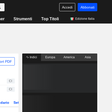
Accedi
Abbonati
ner
Strumenti
Top Titoli
Edizione Italia
Indici
Europa
America
Asia
ort PDF
CI
CI
dario
Settore
Derivati