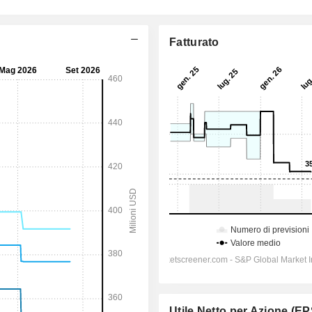
Fatturato
Utile Netto per Azione (EP