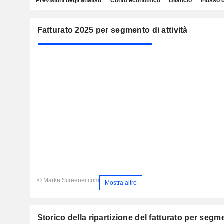
Previsioni degli analisti
Conto economico
Bilancio
Flusso 
Fatturato 2025 per segmento di attività
© MarketScreener.com
Mostra altro
Storico della ripartizione del fatturato per segmen