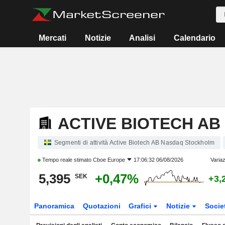
Mercati
Notizie
Analisi
Calendario
ACTIVE BIOTECH AB
Segmenti di attività Active Biotech AB Nasdaq Stockholm
Tempo reale stimato
Cboe Europe
17:06:32 06/08/2026
Variaz
5,395
+0,47%
SEK
+3,
Panoramica
Quotazioni
Grafici
Notizie
Socie