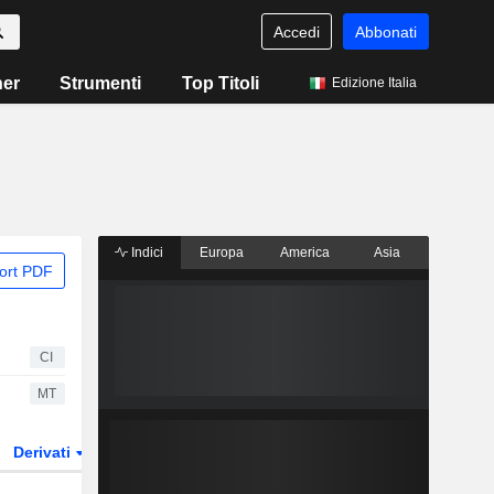
Accedi
Abbonati
ner
Strumenti
Top Titoli
Edizione Italia
Indici
Europa
America
Asia
ort PDF
CI
MT
Derivati