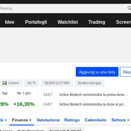
Idee
Portafogli
Watchlist
Trading
Scree
Aggiungi a una lista
Rep
Azioni
ACTI
SE0001137985
Biotecnologia
. 5gg
Var. 1 gen.
24/07
Active Biotech somministra la prima dose al primo paziente nello studio clinico Ho172 emendato su tasquinimod per la mielofibrosi
28%
+16,30%
24/07
Active Biotech somministra la dose al primo paziente nello studio modificato su tasquinimod per la mielofibrosi
tà
Finanza
Valutazione
Ratings
Calendario
Settore