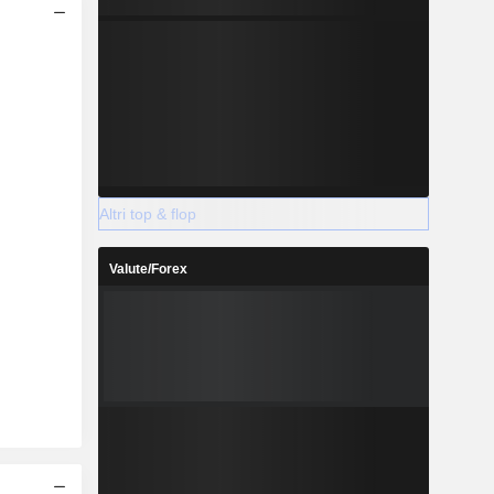
Altri top & flop
Valute/Forex