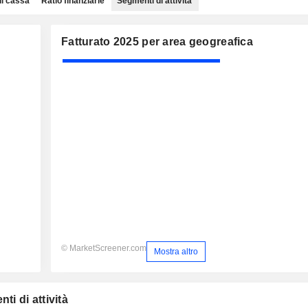
di cassa
Ratio finanziarie
Segmenti di attività
Fatturato 2025 per area geogreafica
© MarketScreener.com
Mostra altro
ti di attività