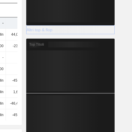
-
-
-
-
Altri top & flop
ln
44,05 Mln
43,18 Mln
70,21 Mln
Top Titoli
00
-238.000
-177.000
-113.000
-
-
-
-
00
-
-
-
Mln
-45,8 Mln
-39,4 Mln
-37,32 Mln
Mln
1,68 Mln
1,64 Mln
1,6 Mln
Mln
-46,48 Mln
-39,84 Mln
-37,6 Mln
Mln
-45,8 Mln
-39,4 Mln
-37,32 Mln