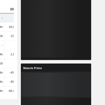
2023
2024
2025
-
-
-
-
ln
44,05 Mln
43,18 Mln
70,21 Mln
00
-238.000
-177.000
-113.000
-
-
-
-
Mln
1,68 Mln
1,64 Mln
1,6 Mln
00
-
-
-
Materie Prime
Mln
-45,8 Mln
-39,4 Mln
-37,32 Mln
Mln
-45,8 Mln
-39,4 Mln
-37,32 Mln
Mln
-46,48 Mln
-39,84 Mln
-37,6 Mln