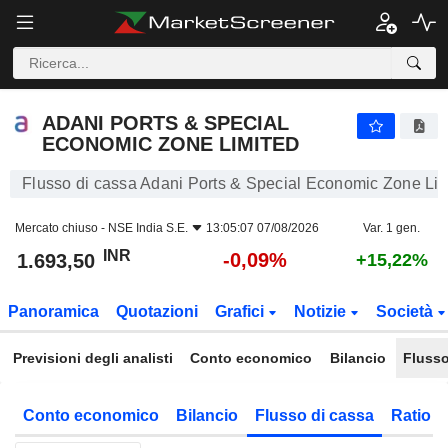
ADANI PORTS & SPECIAL ECONOMIC ZONE LIMITED
1.693,50
₹
-0,09%
ADANI PORTS & SPECIAL
ECONOMIC ZONE LIMITED
Flusso di cassa Adani Ports & Special Economic Zone Lim
Mercato chiuso -
NSE India S.E.
13:05:07 07/08/2026
Var. 1 gen.
INR
-0,09%
1.693,50
+15,22%
Panoramica
Quotazioni
Grafici
Notizie
Società
Previsioni degli analisti
Conto economico
Bilancio
Flusso
Conto economico
Bilancio
Flusso di cassa
Ratio f