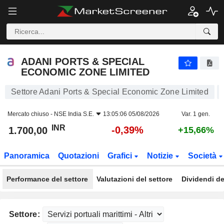
ADANI PORTS & SPECIAL ECONOMIC ZONE LIMITED
1.700,00
₹
-0,39%
ADANI PORTS & SPECIAL
ECONOMIC ZONE LIMITED
Settore Adani Ports & Special Economic Zone Limited
Mercato chiuso -
NSE India S.E.
13:05:06 05/08/2026
Var. 1 gen.
INR
-0,39%
1.700,00
+15,66%
Panoramica
Quotazioni
Grafici
Notizie
Società
Performance del settore
Valutazioni del settore
Dividendi de
Settore: