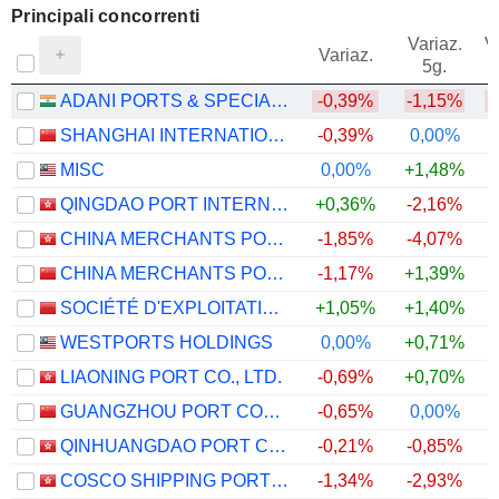
Principali concorrenti
Variaz.
V
Variaz.
5g.
ADANI PORTS & SPECIAL ECONOMIC ZONE LIMITED
-0,39%
-1,15%
SHANGHAI INTERNATIONAL PORT (GROUP) CO., LTD.
-0,39%
0,00%
MISC
0,00%
+1,48%
QINGDAO PORT INTERNATIONAL CO., LTD.
+0,36%
-2,16%
CHINA MERCHANTS PORT HOLDINGS COMPANY LIMITED
-1,85%
-4,07%
+
CHINA MERCHANTS PORT GROUP CO., LTD.
-1,17%
+1,39%
SOCIÉTÉ D'EXPLOITATION DES PORTS
+1,05%
+1,40%
WESTPORTS HOLDINGS
0,00%
+0,71%
+
LIAONING PORT CO., LTD.
-0,69%
+0,70%
GUANGZHOU PORT COMPANY LIMITED
-0,65%
0,00%
QINHUANGDAO PORT CO., LTD.
-0,21%
-0,85%
COSCO SHIPPING PORTS LIMITED
-1,34%
-2,93%