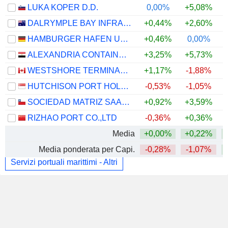
LUKA KOPER D.D.
0,00%
+5,08%
+
DALRYMPLE BAY INFRASTRUCTURE LIMITED
+0,44%
+2,60%
HAMBURGER HAFEN UND LOGISTIK AG
+0,46%
0,00%
ALEXANDRIA CONTAINER&CARGO HANDLING COMPANY
+3,25%
+5,73%
+
WESTSHORE TERMINALS INVESTMENT CORPORATION
+1,17%
-1,88%
HUTCHISON PORT HOLDINGS TRUST
-0,53%
-1,05%
SOCIEDAD MATRIZ SAAM S.A.
+0,92%
+3,59%
RIZHAO PORT CO.,LTD
-0,36%
+0,36%
Media
+0,00%
+0,22%
Media ponderata per Capi.
-0,28%
-1,07%
Servizi portuali marittimi - Altri