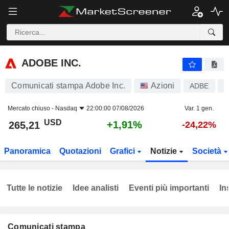
ADOBE INC.
265,21
$
+1,91%
ADOBE INC.
Comunicati stampa Adobe Inc.
Azioni
ADBE
U
Mercato chiuso -
Nasdaq
22:00:00 07/08/2026
Var. 1 gen.
USD
+1,91%
265,21
-24,22%
Panoramica
Quotazioni
Grafici
Notizie
Società
Tutte le notizie
Idee analisti
Eventi più importanti
In
Comunicati stampa