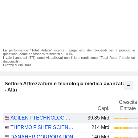
La performance "Total Return" integra i pagamenti dei dividendi per il periodo in
questione, come se fossero reinvestiti al 100%.
I valori annotati (TR) sono visualizzati con il loro rendimento "Total Return" (solo se
disponibile).
Prezzo di chiusura
Settore Attrezzature e tecnologia medica avanzata
- Altri
Crescita
Capi.
Entrate
AGILENT TECHNOLOGIES, INC.
39,85 Mrd
THERMO FISHER SCIENTIFIC, INC.
214 Mrd
DANAHER CORPORATION
140 Mrd