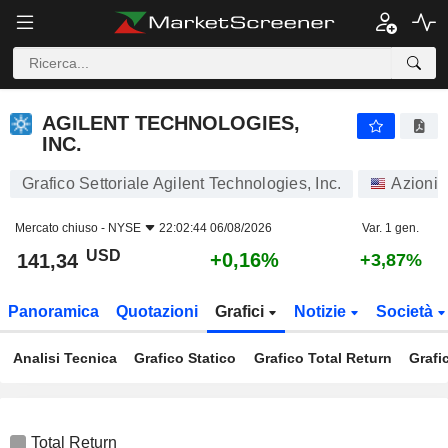
AGILENT TECHNOLOGIES, INC.
141,34
$
+0,16%
AGILENT TECHNOLOGIES,
INC.
Grafico Settoriale Agilent Technologies, Inc.
Azioni
Mercato chiuso -
NYSE
22:02:44 06/08/2026
Var. 1 gen.
USD
+0,16%
141,34
+3,87%
Panoramica
Quotazioni
Grafici
Notizie
Società
Analisi Tecnica
Grafico Statico
Grafico Total Return
Grafi
Total Return