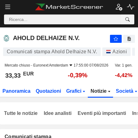
AHOLD DELHAIZE N.V.
33,33
€
-0,39%
AHOLD DELHAIZE N.V.
Comunicati stampa Ahold Delhaize N.V.
Azioni
Mercato chiuso -
Euronext Amsterdam
17:55:00 07/08/2026
Var. 1 gen.
EUR
-0,39%
33,33
-4,42%
Panoramica
Quotazioni
Grafici
Notizie
Società
Tutte le notizie
Idee analisti
Eventi più importanti
In
Comunicati stampa