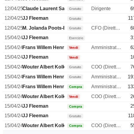
12/04/25
Claude Laurent Sarrailh
Dirigente
6
Gratuito
12/04/25
JJ Fleeman
11
Gratuito
12/04/25
M. Jolanda Poots-Bijl
CFO (Direttore finanziario)
6
Gratuito
15/04/24
JJ Fleeman
3
Esercizio
15/04/24
Frans Willem Henri Muller
Amministratore delegato
6
Vendi
15/04/24
JJ Fleeman
1
Vendi
15/04/24
Wouter Albert Kolk
COO (Direttore operativo)
7
Gratuito
15/04/24
Frans Willem Henri Muller
Amministratore delegato
19
Gratuito
15/04/24
Frans Willem Henri Muller
Amministratore delegato
13
Compra
15/04/24
Wouter Albert Kolk
COO (Direttore operativo)
2
Vendi
15/04/24
JJ Fleeman
2
Compra
15/04/24
JJ Fleeman
11
Gratuito
15/04/24
Wouter Albert Kolk
COO (Direttore operativo)
5
Compra