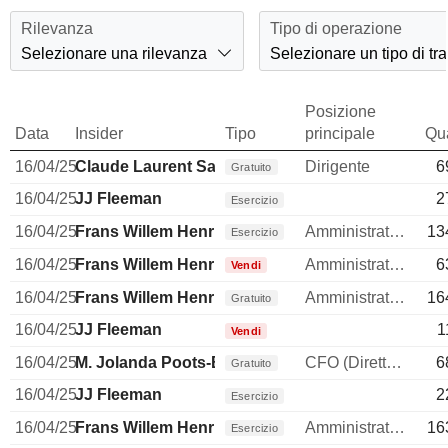
Rilevanza
Tipo di operazione
Selezionare una rilevanza
Selezionare un tipo di tr
Posizione
Data
Insider
Tipo
principale
Qua
16/04/25
Claude Laurent Sarrailh
Dirigente
6
Gratuito
16/04/25
JJ Fleeman
2
Esercizio
16/04/25
Frans Willem Henri Muller
Amministratore delegato
13
Esercizio
16/04/25
Frans Willem Henri Muller
Amministratore delegato
6
Vendi
16/04/25
Frans Willem Henri Muller
Amministratore delegato
16
Gratuito
16/04/25
JJ Fleeman
1
Vendi
16/04/25
M. Jolanda Poots-Bijl
CFO (Direttore finanziario)
6
Gratuito
16/04/25
JJ Fleeman
2
Esercizio
16/04/25
Frans Willem Henri Muller
Amministratore delegato
16
Esercizio