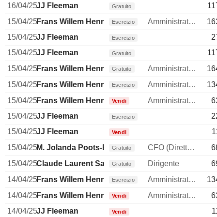
16/04/25
JJ Fleeman
11
Gratuito
15/04/25
Frans Willem Henri Muller
Amministratore delegato
16
Esercizio
15/04/25
JJ Fleeman
2
Esercizio
15/04/25
JJ Fleeman
11
Gratuito
15/04/25
Frans Willem Henri Muller
Amministratore delegato
16
Gratuito
15/04/25
Frans Willem Henri Muller
Amministratore delegato
13
Esercizio
15/04/25
Frans Willem Henri Muller
Amministratore delegato
6
Vendi
15/04/25
JJ Fleeman
2
Esercizio
15/04/25
JJ Fleeman
1
Vendi
15/04/25
M. Jolanda Poots-Bijl
CFO (Direttore finanziario)
6
Gratuito
15/04/25
Claude Laurent Sarrailh
Dirigente
6
Gratuito
14/04/25
Frans Willem Henri Muller
Amministratore delegato
13
Esercizio
14/04/25
Frans Willem Henri Muller
Amministratore delegato
6
Vendi
14/04/25
JJ Fleeman
1
Vendi