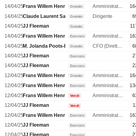
14/04/25
Frans Willem Henri Muller
Amministratore delegato
16
Gratuito
14/04/25
Claude Laurent Sarrailh
Dirigente
6
Gratuito
14/04/25
JJ Fleeman
11
Gratuito
14/04/25
Frans Willem Henri Muller
Amministratore delegato
16
Esercizio
14/04/25
M. Jolanda Poots-Bijl
CFO (Direttore finanziario)
6
Gratuito
14/04/25
JJ Fleeman
2
Esercizio
14/04/25
JJ Fleeman
2
Esercizio
12/04/25
Frans Willem Henri Muller
Amministratore delegato
16
Gratuito
12/04/25
Frans Willem Henri Muller
Amministratore delegato
13
Esercizio
12/04/25
Frans Willem Henri Muller
Amministratore delegato
6
Vendi
12/04/25
JJ Fleeman
1
Vendi
12/04/25
Frans Willem Henri Muller
Amministratore delegato
16
Esercizio
12/04/25
JJ Fleeman
2
Esercizio
12/04/25
JJ Fleeman
2
Esercizio