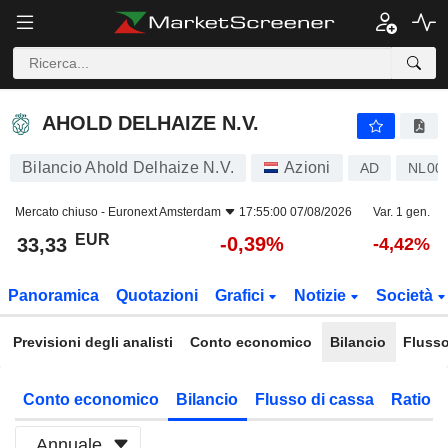
AHOLD DELHAIZE N.V.
33,33
€
-0,39%
AHOLD DELHAIZE N.V.
Bilancio Ahold Delhaize N.V.
Azioni
AD
NL00
Mercato chiuso -
Euronext Amsterdam
17:55:00 07/08/2026
Var. 1 gen.
EUR
-0,39%
33,33
-4,42%
Panoramica
Quotazioni
Grafici
Notizie
Società
Previsioni degli analisti
Conto economico
Bilancio
Flusso
Conto economico
Bilancio
Flusso di cassa
Ratio f
Annuale