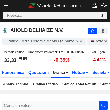
AHOLD DELHAIZE N.V.
33,33
€
-0,39%
AHOLD DELHAIZE N.V.
Grafico Forza Relativa Ahold Delhaize N.V.
Azioni
Mercato chiuso -
Euronext Amsterdam
17:55:00 07/08/2026
Var. 1 gen.
EUR
-0,39%
33,33
-4,42%
Panoramica
Quotazioni
Grafici
Notizie
Società
Analisi Tecnica
Grafico Statico
Grafico Total Return
Grafi