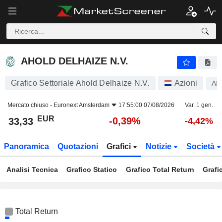
AHOLD DELHAIZE N.V.
33,33
€
-0,39%
AHOLD DELHAIZE N.V.
Grafico Settoriale Ahold Delhaize N.V.
Azioni
AD
Mercato chiuso -
Euronext Amsterdam
17:55:00 07/08/2026
Var. 1 gen.
EUR
-0,39%
33,33
-4,42%
Panoramica
Quotazioni
Grafici
Notizie
Società
Analisi Tecnica
Grafico Statico
Grafico Total Return
Grafi
Total Return