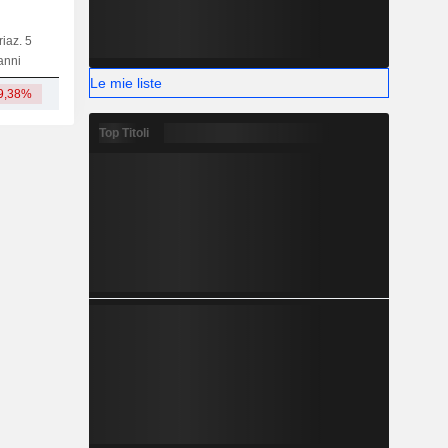
riaz. 5
Capi.
BT
MT
LT
anni
Le mie liste
9,38%
3,8 Mrd
Top Titoli