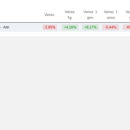
Variaz.
Variaz. 1
Variaz. 1
Va
Variaz.
5g.
gen.
anno
 Altri
-2,95%
+4,16%
+8,17%
-5,44%
-6