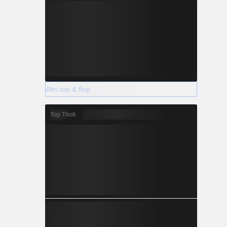
Altri top & flop
Top Titoli