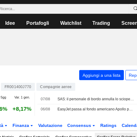
Idee
Portafogli
Watchlist
Trading
Scree
Aggiungi a una lista
Rep
FR001400J770
Compagnie aeree
 5gg
Var. 1 gen.
07/08
SAS: il personale di bordo annulla lo sciopero previsto per sabato
16%
+8,17%
06/08
EasyJet passa al fondo americano Apollo per 6,23 miliardi
tà
Finanza
Valutazione
Consensus
Ratings
Calend