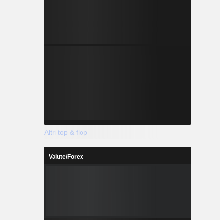
Altri top & flop
Valute/Forex