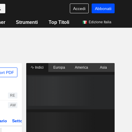
Accedi
Abbonati
ner
Strumenti
Top Titoli
Edizione Italia
Indici
Europa
America
Asia
ort PDF
RE
AW
ario
Settore
Derivati
ETF