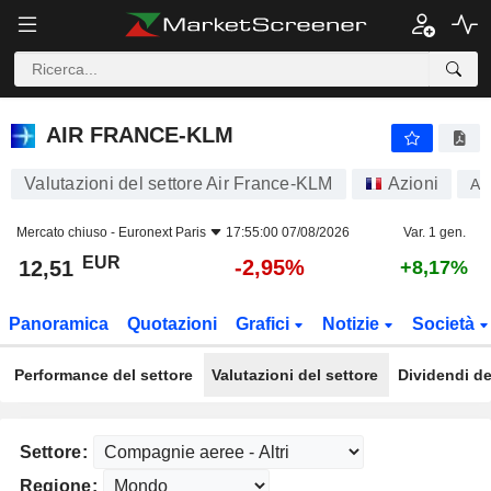
AIR FRANCE-KLM
12,51
€
-2,95%
AIR FRANCE-KLM
Valutazioni del settore Air France-KLM
Azioni
AF
Mercato chiuso -
Euronext Paris
17:55:00 07/08/2026
Var. 1 gen.
EUR
-2,95%
12,51
+8,17%
Panoramica
Quotazioni
Grafici
Notizie
Società
Performance del settore
Valutazioni del settore
Dividendi de
Settore:
Regione: