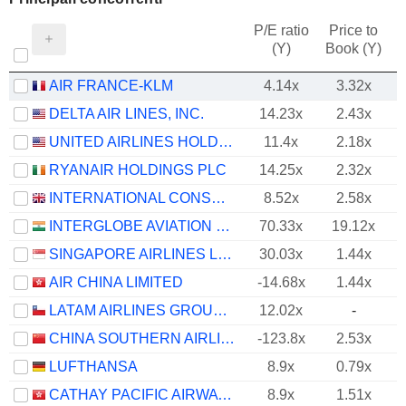
P/E ratio
Price to
(Y)
Book (Y)
AIR FRANCE-KLM
4.14x
3.32x
DELTA AIR LINES, INC.
14.23x
2.43x
UNITED AIRLINES HOLDINGS, INC.
11.4x
2.18x
RYANAIR HOLDINGS PLC
14.25x
2.32x
INTERNATIONAL CONSOLIDATED AIRLINES GROUP, S.A.
8.52x
2.58x
INTERGLOBE AVIATION LIMITED
70.33x
19.12x
SINGAPORE AIRLINES LIMITED
30.03x
1.44x
AIR CHINA LIMITED
-14.68x
1.44x
LATAM AIRLINES GROUP S.A.
12.02x
-
CHINA SOUTHERN AIRLINES COMPANY LIMITED
-123.8x
2.53x
LUFTHANSA
8.9x
0.79x
CATHAY PACIFIC AIRWAYS LIMITED
8.9x
1.51x