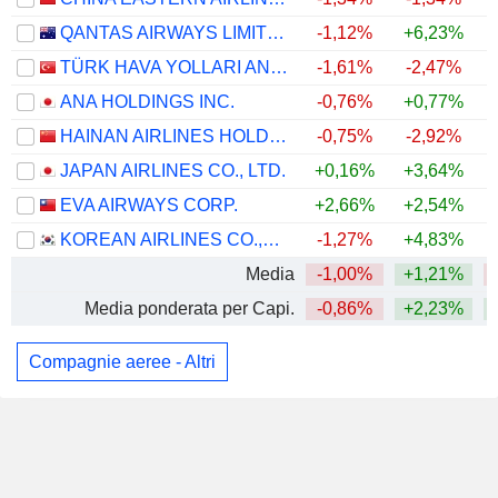
QANTAS AIRWAYS LIMITED
-1,12%
+6,23%
TÜRK HAVA YOLLARI ANONIM ORTAKLIGI
-1,61%
-2,47%
ANA HOLDINGS INC.
-0,76%
+0,77%
HAINAN AIRLINES HOLDING CO., LTD.
-0,75%
-2,92%
JAPAN AIRLINES CO., LTD.
+0,16%
+3,64%
EVA AIRWAYS CORP.
+2,66%
+2,54%
+
KOREAN AIRLINES CO.,LTD.
-1,27%
+4,83%
Media
-1,00%
+1,21%
Media ponderata per Capi.
-0,86%
+2,23%
Compagnie aeree - Altri