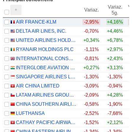
Variaz.
V
Variaz.
5g.
AIR FRANCE-KLM
-2,95%
+4,16%
DELTA AIR LINES, INC.
-0,70%
+4,46%
UNITED AIRLINES HOLDINGS, INC.
+0,34%
+6,78%
RYANAIR HOLDINGS PLC
-1,11%
+2,97%
INTERNATIONAL CONSOLIDATED AIRLINES GROUP, S.A.
-0,81%
+2,43%
INTERGLOBE AVIATION LIMITED
+0,27%
+3,13%
SINGAPORE AIRLINES LIMITED
-1,30%
-1,30%
AIR CHINA LIMITED
-3,09%
-0,94%
LATAM AIRLINES GROUP S.A.
-2,09%
+4,28%
CHINA SOUTHERN AIRLINES COMPANY LIMITED
-0,58%
-1,90%
LUFTHANSA
-2,52%
-7,68%
CATHAY PACIFIC AIRWAYS LIMITED
-1,52%
+2,12%
CHINA EASTERN AIRLINES CORPORATION LIMITED
-1,34%
-1,34%