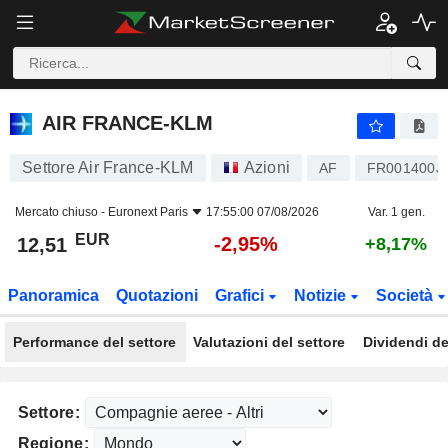
AIR FRANCE-KLM
12,51
€
-2,95%
AIR FRANCE-KLM
Settore Air France-KLM
Azioni
AF
FR001400J
Mercato chiuso -
Euronext Paris
17:55:00 07/08/2026
Var. 1 gen.
EUR
-2,95%
12,51
+8,17%
Panoramica
Quotazioni
Grafici
Notizie
Società
Performance del settore
Valutazioni del settore
Dividendi de
Settore:
Regione: