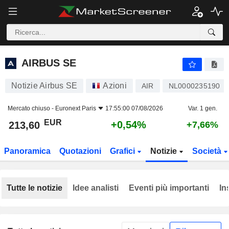
AIRBUS SE
213,60
€
+0,54%
AIRBUS SE
Notizie Airbus SE
Azioni
AIR
NL0000235190
Mercato chiuso -
Euronext Paris
17:55:00 07/08/2026
Var. 1 gen.
EUR
+0,54%
213,60
+7,66%
Panoramica
Quotazioni
Grafici
Notizie
Società
Tutte le notizie
Idee analisti
Eventi più importanti
In