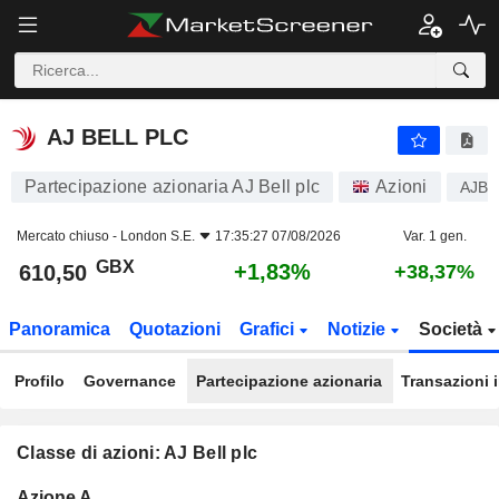
AJ BELL PLC
610,50
p
+1,83%
AJ BELL PLC
Partecipazione azionaria AJ Bell plc
Azioni
AJB
Mercato chiuso -
London S.E.
17:35:27 07/08/2026
Var. 1 gen.
GBX
+1,83%
610,50
+38,37%
Panoramica
Quotazioni
Grafici
Notizie
Società
Profilo
Governance
Partecipazione azionaria
Transazioni 
Classe di azioni: AJ Bell plc
Flottante
Azione A