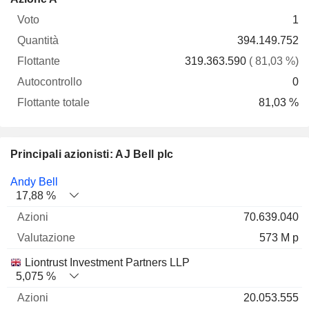
Voto
Quantità
Flottante
Autocontrollo
totale
1
394.149.752
319.363.590
( 81,03 %)
0
81,03 %
Principali azionisti: AJ Bell plc
Nome
Azioni
%
Valutazione
Andy Bell
17,88 %
70.639.040
573 M p
Liontrust Investment Partners LLP
5,075 %
20.053.555