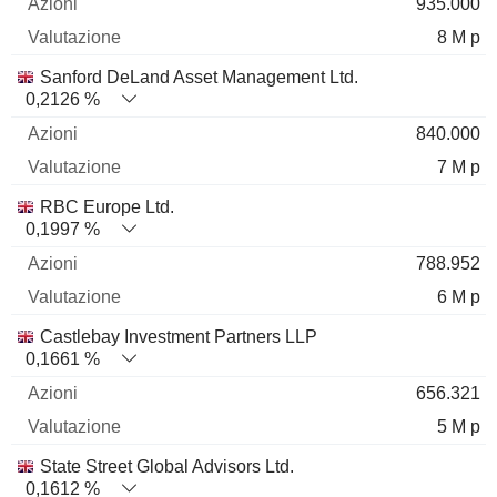
935.000
8 M p
Sanford DeLand Asset Management Ltd.
0,2126 %
840.000
7 M p
RBC Europe Ltd.
0,1997 %
788.952
6 M p
Castlebay Investment Partners LLP
0,1661 %
656.321
5 M p
State Street Global Advisors Ltd.
0,1612 %