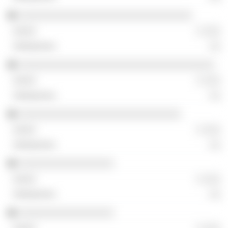
░░░░░░░░░░░░░░░░░░░░░░░░░░░░░░░
░ ░░░
░░
░░░░░░░░░░░░░░░░░░░░░░░░░░░░░░░░░░░
░ ░░░
░░
░░░░░░░░░░░░░░░░░░░░░░░░░░░░░
░ ░░░
░░
░░░░░░░░░░░░░░░░░
░ ░░░
░░
░░░░░░░░░░░░░░░░░