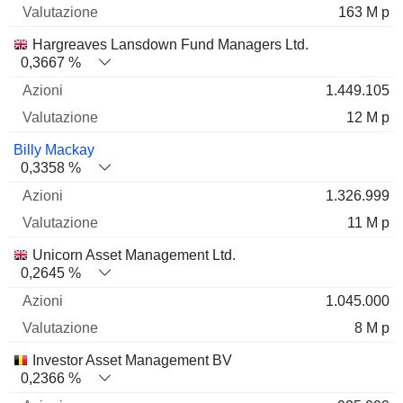
163 M p
Hargreaves Lansdown Fund Managers Ltd.
0,3667 %
1.449.105
12 M p
Billy Mackay
0,3358 %
1.326.999
11 M p
Unicorn Asset Management Ltd.
0,2645 %
1.045.000
8 M p
Investor Asset Management BV
0,2366 %