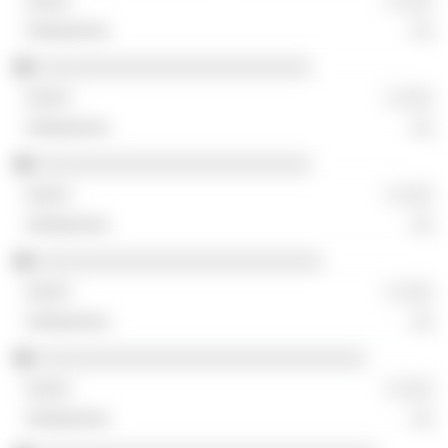
░ ░░░
░░
░░░░░░░░░░░░░░░░░░░░░░░░░
░ ░░░
░░
░░░░░░░░░░░░░░░░░░░░░░░░░
░ ░░░
░░
░░░░░░░░░░░░░░░░░░░░░░░░░░
░ ░░░
░░
░░░░░░░░░░░░░░░░░░░░░░░░░░░░░░
░ ░░░
░░