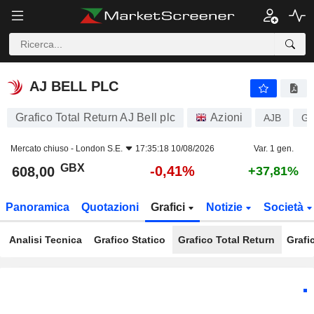
AJ BELL PLC
608,00
p
-0,41%
AJ BELL PLC
Grafico Total Return AJ Bell plc
Azioni
AJB
G
Mercato chiuso -
London S.E.
17:35:18 10/08/2026
Var. 1 gen.
GBX
-0,41%
608,00
+37,81%
Panoramica
Quotazioni
Grafici
Notizie
Società
Analisi Tecnica
Grafico Statico
Grafico Total Return
Grafi