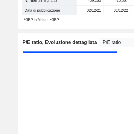
N. Titoli (in migliaia)
409.253
410.507
Data di pubblicazione
02/12/21
01/12/22
1
2
GBP in Milioni
GBP
P/E ratio
, Evoluzione dettagliata