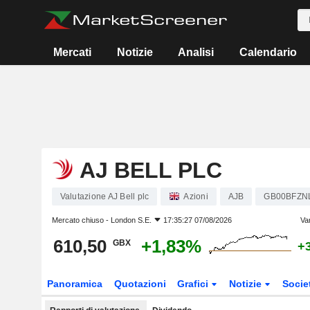
Mercati
Notizie
Analisi
Calendario
AJ BELL PLC
Valutazione AJ Bell plc
Azioni
AJB
GB00BFZN
Mercato chiuso -
London S.E.
17:35:27 07/08/2026
Va
610,50
+1,83%
GBX
+
Panoramica
Quotazioni
Grafici
Notizie
Socie