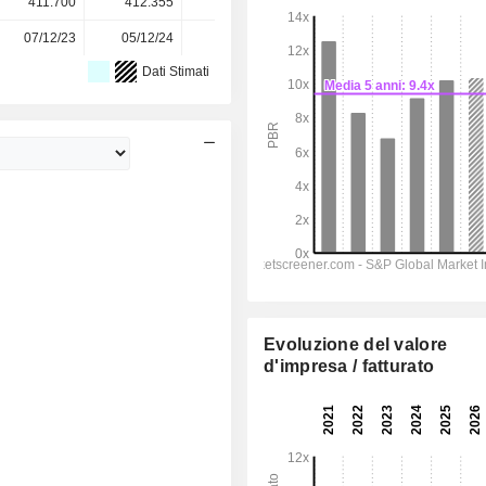
411.700
412.355
403.455
393.953
-
07/12/23
05/12/24
04/12/25
-
-
Dati Stimati
Evoluzione del valore
d'impresa / fatturato