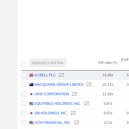
EV/F
Aggiungi a una lista
P/E ratio (Y)
AJ BELL PLC
19.48x
5
MACQUARIE GROUP LIMITED
20.12x
3
ORIX CORPORATION
12.28x
EQUITABLE HOLDINGS, INC.
6.87x
SBI HOLDINGS, INC.
8.87x
0
VOYA FINANCIAL, INC.
12.2x
0