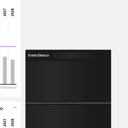
11,1x
15,7x
6,36%
0,1921
3,2%
0,3766
Il mio Elenco
51%
453,6
192,5
187,4
146,1
co
-280,5
5,995