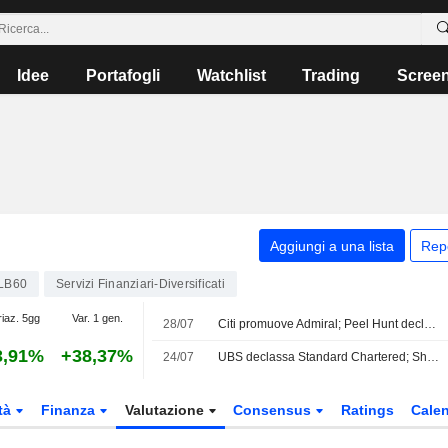
Idee
Portafogli
Watchlist
Trading
Scree
Aggiungi a una lista
Rep
LB60
Servizi Finanziari-Diversificati
riaz. 5gg
Var. 1 gen.
28/07
Citi promuove Admiral; Peel Hunt declassa Sabre
3,91%
+38,37%
24/07
UBS declassa Standard Chartered; Shore promuove HSBC
tà
Finanza
Valutazione
Consensus
Ratings
Calen