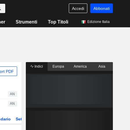
Accedi
Abbonati
ner
Strumenti
Top Titoli
Edizione Italia
Indici
Europa
America
Asia
ort PDF
AN
AN
dario
Settore
Derivati
ETF