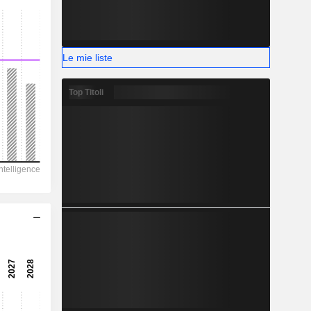
-
-
Le mie liste
Top Titoli