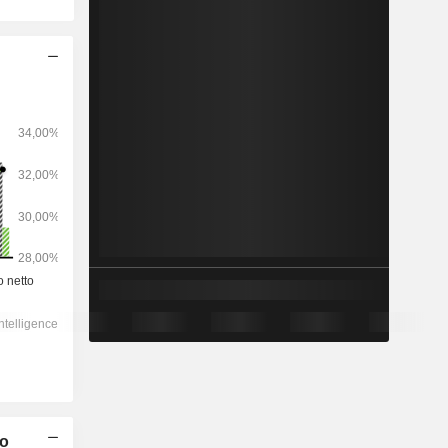
2028
-
-
2.081
-2,38%
15,9x
7,2x
1,3x
5,21x
4,59x
10,8x
co