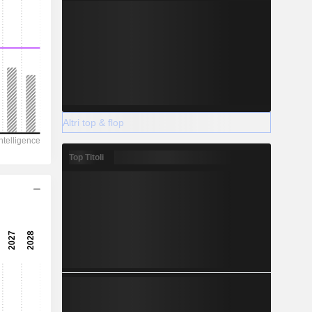
Altri top & flop
Top Titoli