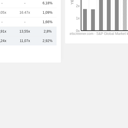
-
-
6,18%
7,54 Mrd
.05x
16.47x
1,09%
4,84 Mrd
-
-
1,66%
4,11 Mrd
,91x
13,55x
2,8%
18,89 Mrd
,24x
11,07x
2,92%