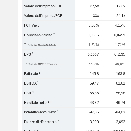
Valore dell'impresa/EBIT
27,5x
17,3x
Valore dell'impresa/FCF
33x
24,1x
FCF Yield
3,03%
4,15%
2
Dividendo/Azione
0,0696
0,0459
Tasso di rendimento
1,74%
1,71%
2
EPS
0,1067
0,1135
Tasso di distribuzione
65,2%
40,4%
1
Fatturato
145,8
163,8
1
EBITDA
59,47
62,62
1
EBIT
55,85
58,98
1
Risultato netto
43,82
46,74
1
Indebitamento Netto
-97,06
-84,03
2
Prezzo di riferimento
3,990
2,692