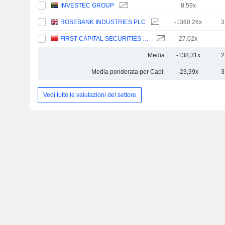
INVESTEC GROUP
8.59x
ROSEBANK INDUSTRIES PLC
-1360.26x
3
FIRST CAPITAL SECURITIES CO., LTD.
27.02x
Media
-138,31x
2
Media ponderata per Capi.
-23,99x
3
Vedi tutte le valutazioni del settore