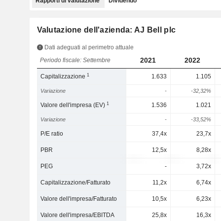
Rapporti di valutazione
Dividendo
Valutazione dell'azienda: AJ Bell plc
Dati adeguati al perimetro attuale
2021
2022
Periodo fiscale: Settembre
1
Capitalizzazione
1.633
1.105
Variazione
-
-32,32%
1
Valore dell'impresa (EV)
1.536
1.021
Variazione
-
-33,52%
P/E ratio
37,4x
23,7x
PBR
12,5x
8,28x
PEG
-
3,72x
Capitalizzazione/Fatturato
11,2x
6,74x
Valore dell'impresa/Fatturato
10,5x
6,23x
Valore dell'impresa/EBITDA
25,8x
16,3x