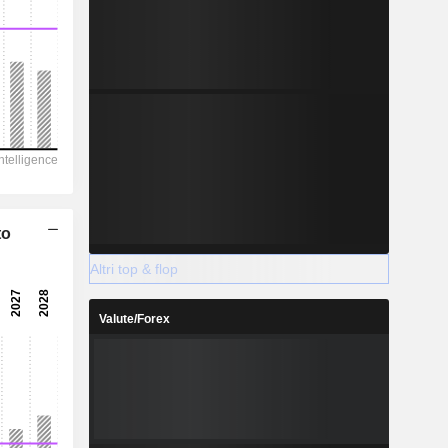
to
Altri top & flop
Valute/Forex