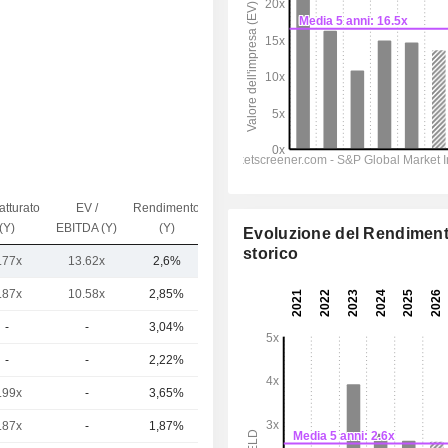
atturato
EV /
Rendimento
Capi.($)
(Y)
EBITDA (Y)
(Y)
Evoluzione del Rendimen
storico
.77x
13.62x
2,6%
3,18 Mrd
.87x
10.58x
2,85%
69,33 Mrd
-
-
3,04%
44,91 Mrd
-
-
2,22%
14,24 Mrd
.99x
-
3,65%
12,62 Mrd
.87x
-
1,87%
9,2 Mrd