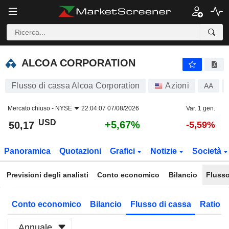
ALCOA CORPORATION
50,17
$
+5,67%
ALCOA CORPORATION
Flusso di cassa Alcoa Corporation
Azioni
AA
Mercato chiuso -
NYSE
22:04:07 07/08/2026
Var. 1 gen.
USD
+5,67%
50,17
-5,59%
Panoramica
Quotazioni
Grafici
Notizie
Società
Previsioni degli analisti
Conto economico
Bilancio
Flusso
Conto economico
Bilancio
Flusso di cassa
Ratio f
Annuale