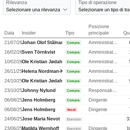
Rilevanza
Tipo di operazione
Selezionare una rilevanza
Selezionare un tipo di tr
Posizione
Data
Insider
Tipo
principale
Qua
21/07/26
Johan Olof Stålnacke
Amministratore
Compra
16/02/26
Sven Törnkvist
Amministratore
Compra
10/02/26
Ole Kristian Jødahl
Amministratore delegato
Compra
26/11/25
Helena Nordman-Knutson
Amministratore
Compra
24/10/25
Ole Kristian Jødahl
Amministratore delegato
Compra
23/10/25
Johnny Nylund
Responsabile Investors Relation
Compra
06/08/25
Jens Holmberg
Dirigente
Compra
06/08/25
Jens Holmberg
Dirigente
Vendi
24/06/25
Jose Maria Nevot
3
Esercizio
23/06/25
Matilda Wernhoff
Dirigente
1
Esercizio