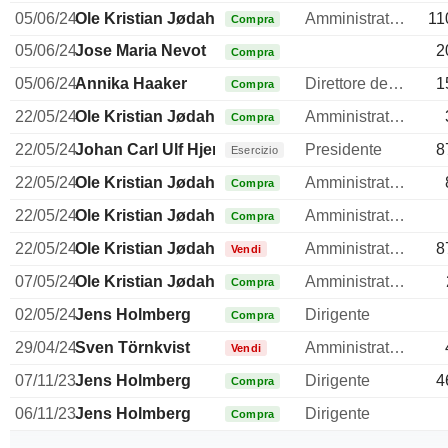
05/06/24
Ole Kristian Jødahl
Amministratore delegato
11
Compra
05/06/24
Jose Maria Nevot
2
Compra
05/06/24
Annika Haaker
Direttore delle risorse umane
1
Compra
22/05/24
Ole Kristian Jødahl
Amministratore delegato
Compra
22/05/24
Johan Carl Ulf Hjertonsson
Presidente
8
Esercizio
22/05/24
Ole Kristian Jødahl
Amministratore delegato
Compra
22/05/24
Ole Kristian Jødahl
Amministratore delegato
Compra
22/05/24
Ole Kristian Jødahl
Amministratore delegato
8
Vendi
07/05/24
Ole Kristian Jødahl
Amministratore delegato
Compra
02/05/24
Jens Holmberg
Dirigente
Compra
29/04/24
Sven Törnkvist
Amministratore
Vendi
07/11/23
Jens Holmberg
Dirigente
4
Compra
06/11/23
Jens Holmberg
Dirigente
Compra