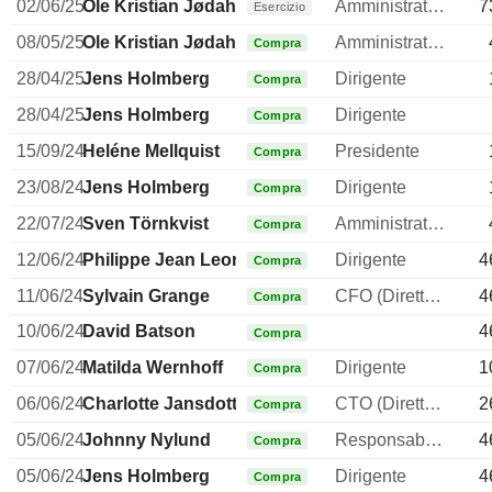
02/06/25
Ole Kristian Jødahl
Amministratore delegato
7
Esercizio
08/05/25
Ole Kristian Jødahl
Amministratore delegato
Compra
28/04/25
Jens Holmberg
Dirigente
Compra
28/04/25
Jens Holmberg
Dirigente
Compra
15/09/24
Heléne Mellquist
Presidente
Compra
23/08/24
Jens Holmberg
Dirigente
Compra
22/07/24
Sven Törnkvist
Amministratore
Compra
12/06/24
Philippe Jean Leon Gastineau
Dirigente
4
Compra
11/06/24
Sylvain Grange
CFO (Direttore finanziario)
4
Compra
10/06/24
David Batson
4
Compra
07/06/24
Matilda Wernhoff
Dirigente
1
Compra
06/06/24
Charlotte Jansdotter Brogren Karlberg
CTO (Direttore tecnico)
2
Compra
05/06/24
Johnny Nylund
Responsabile Investors Relation
4
Compra
05/06/24
Jens Holmberg
Dirigente
4
Compra