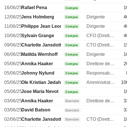
16/06/25
Rafael Pena
1
Compra
12/06/25
Jens Holmberg
Dirigente
4
Compra
11/06/25
Philippe Jean Leon Gastineau
Dirigente
4
Compra
10/06/25
Sylvain Grange
CFO (Direttore finanziario)
4
Compra
09/06/25
Charlotte Jansdotter Brogren Karlberg
CTO (Direttore tecnico)
1
Compra
06/06/25
Matilda Wernhoff
Dirigente
1
Compra
05/06/25
Annika Haaker
Direttore delle risorse umane
2
Compra
05/06/25
Johnny Nylund
Responsabile Investors Relation
Compra
05/06/25
Ole Kristian Jødahl
Amministratore delegato
10
Compra
05/06/25
Jose Maria Nevot
1
Compra
03/06/25
Annika Haaker
Direttore delle risorse umane
3
Esercizio
03/06/25
David Batson
3
Esercizio
02/06/25
Charlotte Jansdotter Brogren Karlberg
CTO (Direttore tecnico)
1
Esercizio