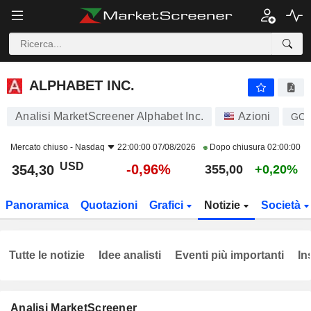
ALPHABET INC.
354,30
$
-0,96%
ALPHABET INC.
Analisi MarketScreener Alphabet Inc.
Azioni
GO
Mercato chiuso -
Nasdaq
22:00:00 07/08/2026
Dopo chiusura
02:00:00
USD
-0,96%
354,30
355,00
+0,20%
Panoramica
Quotazioni
Grafici
Notizie
Società
Tutte le notizie
Idee analisti
Eventi più importanti
In
Analisi MarketScreener