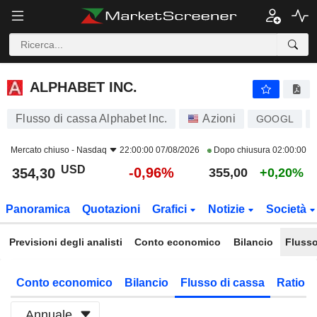
ALPHABET INC.
354,30
$
-0,96%
ALPHABET INC.
Flusso di cassa Alphabet Inc.
Azioni
GOOGL
Mercato chiuso -
Nasdaq
22:00:00 07/08/2026
Dopo chiusura
02:00:00
USD
-0,96%
354,30
355,00
+0,20%
Panoramica
Quotazioni
Grafici
Notizie
Società
Previsioni degli analisti
Conto economico
Bilancio
Flusso
Conto economico
Bilancio
Flusso di cassa
Ratio f
Annuale