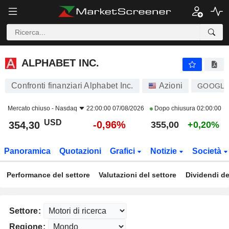
ALPHABET INC.
354,30
$
-0,96%
ALPHABET INC.
Confronti finanziari Alphabet Inc.
Azioni
GOOGL
Mercato chiuso -
Nasdaq
22:00:00 07/08/2026
Dopo chiusura
02:00:00
USD
-0,96%
354,30
355,00
+0,20%
Panoramica
Quotazioni
Grafici
Notizie
Società
Performance del settore
Valutazioni del settore
Dividendi de
Settore:
Regione: