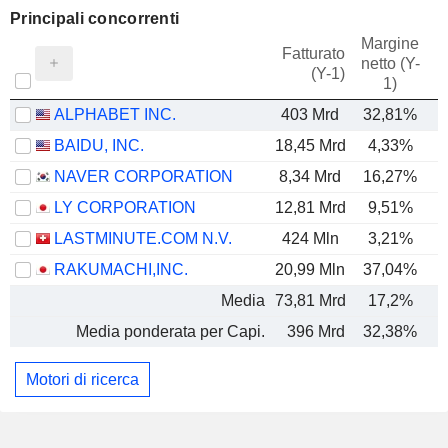
Principali concorrenti
Margine
Fatturato
netto (Y-
E
(Y-1)
1)
ALPHABET INC.
403 Mrd
32,81%
BAIDU, INC.
18,45 Mrd
4,33%
NAVER CORPORATION
8,34 Mrd
16,27%
LY CORPORATION
12,81 Mrd
9,51%
LASTMINUTE.COM N.V.
424 Mln
3,21%
RAKUMACHI,INC.
20,99 Mln
37,04%
Media
73,81 Mrd
17,2%
Media ponderata per Capi.
396 Mrd
32,38%
Motori di ricerca