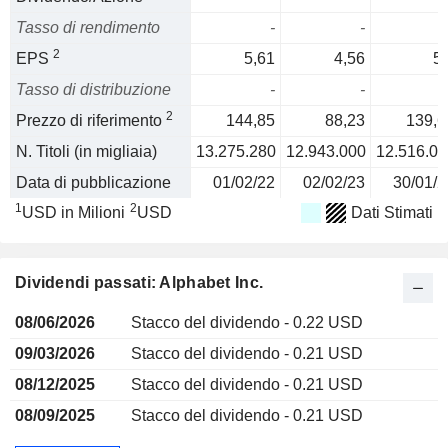
Tasso di rendimento
-
-
2
EPS
5,61
4,56
5,
Tasso di distribuzione
-
-
2
Prezzo di riferimento
144,85
88,23
139,6
N. Titoli (in migliaia)
13.275.280
12.943.000
12.516.00
Data di pubblicazione
01/02/22
02/02/23
30/01/2
1
2
USD in Milioni
USD
Dati Stimati
Dividendi passati: Alphabet Inc.
08/06/2026
Stacco del dividendo - 0.22 USD
09/03/2026
Stacco del dividendo - 0.21 USD
08/12/2025
Stacco del dividendo - 0.21 USD
08/09/2025
Stacco del dividendo - 0.21 USD