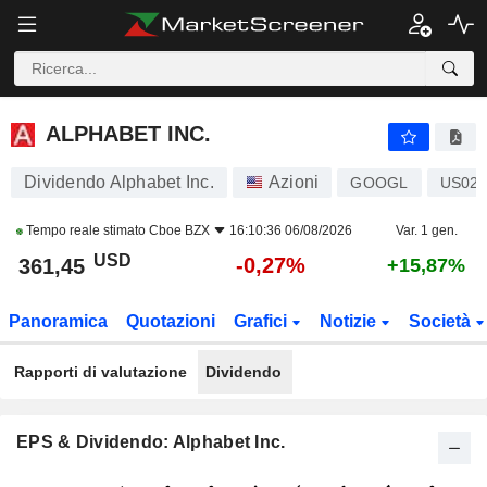
ALPHABET INC.
361,50
$
-0,26%
ALPHABET INC.
Dividendo Alphabet Inc.
Azioni
GOOGL
US020
Tempo reale stimato
Cboe BZX
16:10:36 06/08/2026
Var. 1 gen.
USD
-0,27%
361,45
+15,87%
Panoramica
Quotazioni
Grafici
Notizie
Società
Rapporti di valutazione
Dividendo
EPS & Dividendo: Alphabet Inc.