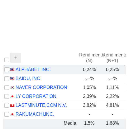
Rendimento
Rendimento
P
(N)
(N+1)
ALPHABET INC.
0,24%
0,25%
BAIDU, INC.
-.--%
-.--%
NAVER CORPORATION
1,05%
1,11%
LY CORPORATION
2,39%
2,22%
LASTMINUTE.COM N.V.
3,82%
4,81%
RAKUMACHI,INC.
-
-
Media
1,5%
1,68%