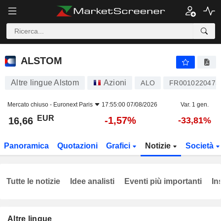
ALSTOM
16,66
€
-1,57%
ALSTOM
Altre lingue Alstom
Azioni
ALO
FR0010220475
Mercato chiuso -
Euronext Paris
17:55:00 07/08/2026
Var. 1 gen.
EUR
-1,57%
16,66
-33,81%
Panoramica
Quotazioni
Grafici
Notizie
Società
Tutte le notizie
Idee analisti
Eventi più importanti
In
Altre lingue