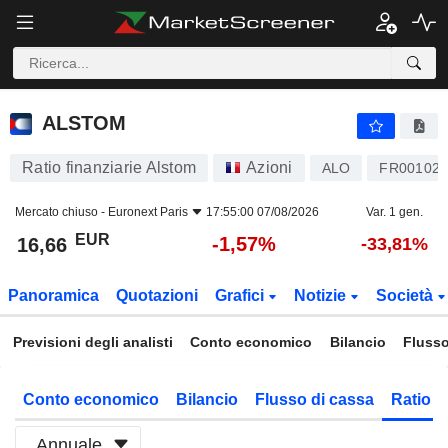
ALSTOM
16,66
€
-1,57%
ALSTOM
Ratio finanziarie Alstom
Azioni
ALO
FR001022
Mercato chiuso -
Euronext Paris
17:55:00 07/08/2026
Var. 1 gen.
EUR
-1,57%
16,66
-33,81%
Panoramica
Quotazioni
Grafici
Notizie
Società
Previsioni degli analisti
Conto economico
Bilancio
Flusso
Conto economico
Bilancio
Flusso di cassa
Ratio f
Annuale