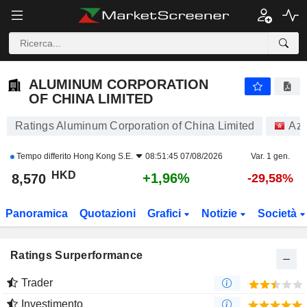
ALUMINUM CORPORATION OF CHINA LIMITED
8,570
$
+1,96%
ALUMINUM CORPORATION
OF CHINA LIMITED
Ratings Aluminum Corporation of China Limited
Azi
Tempo differito
Hong Kong S.E.
08:51:45 07/08/2026
Var. 1 gen.
HKD
+1,96%
8,570
-29,58%
Panoramica
Quotazioni
Grafici
Notizie
Società
Ratings Surperformance
Trader
Investimento