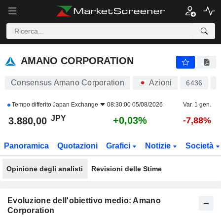
AMANO CORPORATION
3.880,00
¥
+0,03%
AMANO CORPORATION
Consensus Amano Corporation
Azioni
6436
J
Tempo differito
Japan Exchange
08:30:00 05/08/2026
Var. 1 gen.
JPY
+0,03%
3.880,00
-7,88%
Panoramica
Quotazioni
Grafici
Notizie
Società
Opinione degli analisti
Revisioni delle Stime
Evoluzione dell'obiettivo medio: Amano
Corporation