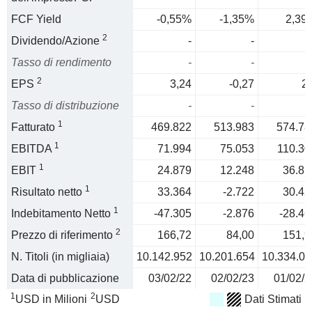
FCF Yield
-0,55%
-1,35%
2,39
2
Dividendo/Azione
-
-
Tasso di rendimento
-
-
2
EPS
3,24
-0,27
2,
Tasso di distribuzione
-
-
1
Fatturato
469.822
513.983
574.78
1
EBITDA
71.994
75.053
110.30
1
EBIT
24.879
12.248
36.85
1
Risultato netto
33.364
-2.722
30.42
1
Indebitamento Netto
-47.305
-2.876
-28.46
2
Prezzo di riferimento
166,72
84,00
151,9
N. Titoli (in migliaia)
10.142.952
10.201.654
10.334.03
Data di pubblicazione
03/02/22
02/02/23
01/02/2
1
2
USD in Milioni
USD
Dati Stimati