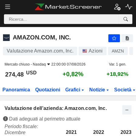
AMAZON.COM, INC.
274,48
$
+0,82%
AMAZON.COM, INC.
Valutazione Amazon.com, Inc.
Azioni
AMZN
U
Mercato chiuso -
Nasdaq
22:00:00 07/08/2026
Var. 1 gen.
USD
+0,82%
274,48
+18,92%
Panoramica
Quotazioni
Grafici
Notizie
Società
Valutazione dell'azienda: Amazon.com, Inc.
Dati adeguati al perimetro attuale
Periodo fiscale:
2021
2022
2023
Dicembre