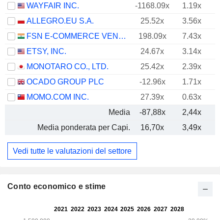
WAYFAIR INC.
-1168.09x
1.19x
ALLEGRO.EU S.A.
25.52x
3.56x
FSN E-COMMERCE VENTURES LIMITED
198.09x
7.43x
ETSY, INC.
24.67x
3.14x
MONOTARO CO., LTD.
25.42x
2.39x
OCADO GROUP PLC
-12.96x
1.71x
MOMO.COM INC.
27.39x
0.63x
Media
-87,88x
2,44x
Media ponderata per Capi.
16,70x
3,49x
Vedi tutte le valutazioni del settore
Conto economico e stime