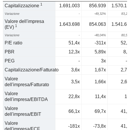
1
Capitalizzazione
1.691.003
856.939
1.570.15
Variazione
-
-49,32%
83,2
Valore dell'impresa
1.643.698
854.063
1.541.68
1
(EV)
Variazione
-
-48,04%
80,5
P/E ratio
51,4x
-311x
52,4
PBR
12,3x
5,89x
8,2
PEG
-
3x
-0
Capitalizzazione/Fatturato
3,6x
1,67x
2,73
Valore
3,5x
1,66x
2,68
dell'impresa/Fatturato
Valore
22,8x
11,4x
14
dell'impresa/EBITDA
Valore
66,1x
69,7x
41,8
dell'impresa/EBIT
Valore
-181x
-73,8x
41,9
dell'impresa/FCF