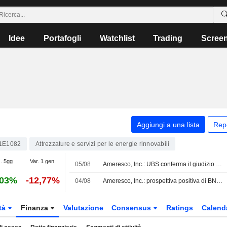
Idee
Portafogli
Watchlist
Trading
Scree
Aggiungi a una lista
Rep
1E1082
Attrezzature e servizi per le energie rinnovabili
. 5gg
Var. 1 gen.
05/08
Ameresco, Inc.: UBS conferma il giudizio Neutral
,03%
-12,77%
04/08
Ameresco, Inc.: prospettiva positiva di BNP Paribas
tà
Finanza
Valutazione
Consensus
Ratings
Calend