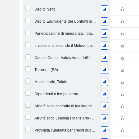
Debito Netto
Debito Equivalente dei Contratti di Locazione Operativi
Partecipazione di minoranza, Totale (Incl. Div. Fin)
Investimenti secondo il Metodo del Patrimonio Netto, Totale
Codice Conto - Valutazione dell'Inventario
Terreno - (BS)
Macchinario, Totale
Dipendenti a tempo pieno
Attività sotto contratto di leasing finanziario - Lordo
Attività sotto Leasing Finanziario - Ammortamento Accumulato
Provvista cumulata per crediti dubbi (Supplemento)