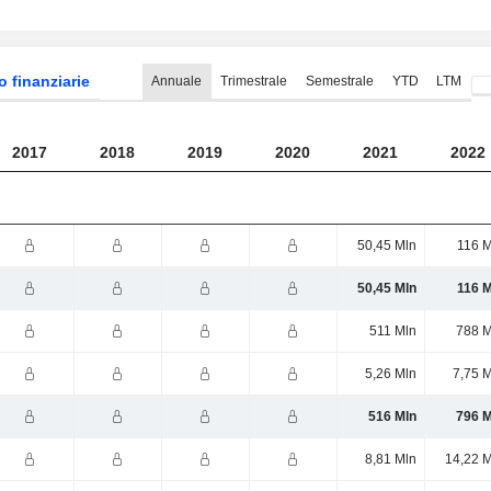
o finanziarie
Annuale
Trimestrale
Semestrale
YTD
LTM
2017
2018
2019
2020
2021
2022
50,45 Mln
116 M
50,45 Mln
116 M
511 Mln
788 M
5,26 Mln
7,75 
516 Mln
796 M
8,81 Mln
14,22 M