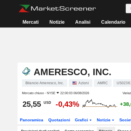
Mercati
Notizie
Analisi
Calendario
AMERESCO, INC.
Bilancio Ameresco, Inc.
Azioni
AMRC
US0236
Mercato chiuso -
NYSE
22:00:03 06/08/2026
Variaz
25,55
-0,43%
USD
+38
Panoramica
Quotazioni
Grafici
Notizie
Socie