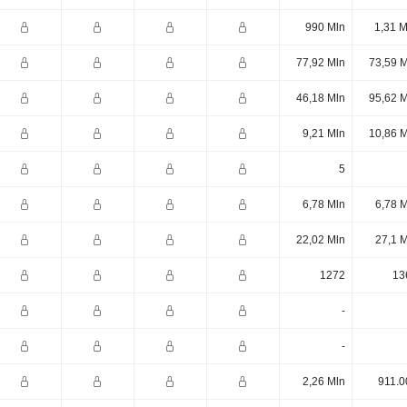
990 Mln
1,31 M
77,92 Mln
73,59 M
46,18 Mln
95,62 M
9,21 Mln
10,86 M
5
6,78 Mln
6,78 
22,02 Mln
27,1 
1272
13
-
-
2,26 Mln
911.0