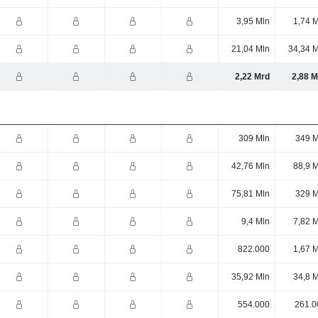
3,95 Mln
1,74 
21,04 Mln
34,34 M
2,22 Mrd
2,88 M
309 Mln
349 M
42,76 Mln
88,9 
75,81 Mln
329 M
9,4 Mln
7,82 
822.000
1,67 
35,92 Mln
34,8 
554.000
261.0