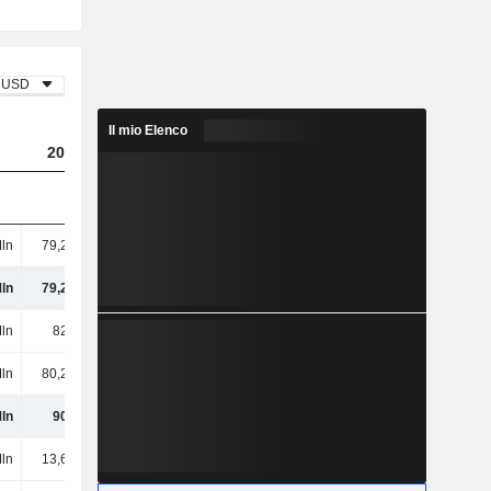
USD
Il mio Elenco
2023
2024
2025
ln
79,27 Mln
109 Mln
71,78 Mln
ln
79,27 Mln
109 Mln
71,78 Mln
ln
823 Mln
941 Mln
1,11 Mrd
Mln
80,23 Mln
18,02 Mln
72,55 Mln
ln
904 Mln
959 Mln
1,18 Mrd
ln
13,64 Mln
11,56 Mln
12,61 Mln