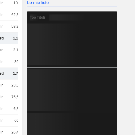
Le mie liste
ln
10,7 Mln
12 Mln
16,28 Mln
ln
62,31 Mln
69,71 Mln
92,52 Mln
Top Titoli
ln
58,98 Mln
140 Mln
176 Mln
rd
1,13 Mrd
1,3 Mrd
1,55 Mrd
rd
2,16 Mrd
2,45 Mrd
2,71 Mrd
ln
-390 Mln
-446 Mln
-547 Mln
rd
1,77 Mrd
2,01 Mrd
2,17 Mrd
ln
23,31 Mln
22,08 Mln
46,6 Mln
ln
75,59 Mln
66,3 Mln
69,3 Mln
Mln
6,81 Mln
8,81 Mln
7,46 Mln
ln
609 Mln
609 Mln
503 Mln
Mln
26,41 Mln
56,52 Mln
96,87 Mln