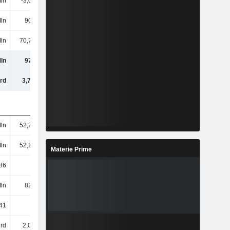
Mln
-3,04 Mln
-5,87 Mln
-460.000
ln
902 Mln
1,01 Mrd
1,08 Mrd
ln
70,78 Mln
34,39 Mln
44,08 Mln
ln
973 Mln
1,05 Mrd
1,12 Mrd
rd
3,71 Mrd
4,16 Mrd
4,54 Mrd
ln
52,28 Mln
52,54 Mln
52,88 Mln
ln
52,28 Mln
52,5 Mln
52,86 Mln
Materie Prime
86
17,25
19,3
20,43
ln
820 Mln
938 Mln
1 Mrd
41
15,68
17,87
18,98
rd
2,09 Mrd
2,27 Mrd
2,44 Mrd