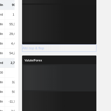
ln
901 Mln
889 Mln
1,03 Mrd
rd
1,7 Mrd
2,04 Mrd
2,24 Mrd
ln
55,32 Mln
71,75 Mln
67,47 Mln
ln
29,45 Mln
40,06 Mln
43,81 Mln
Mln
4,48 Mln
2,22 Mln
2,94 Mln
Altri top & flop
ln
54,22 Mln
65,26 Mln
33,3 Mln
Valute/Forex
rd
2,74 Mrd
3,11 Mrd
3,41 Mrd
00
5000
5000
5000
ln
321 Mln
378 Mln
396 Mln
ln
596 Mln
653 Mln
697 Mln
Mln
-11,79 Mln
-11,79 Mln
-11,79 Mln