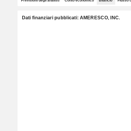
Previsioni degli analisti
Conto economico
Bilancio
Flusso 
Dati finanziari pubblicati: AMERESCO, INC.