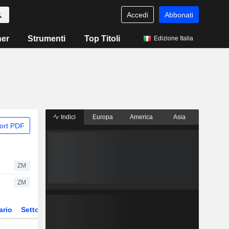
Accedi
Abbonati
ner
Strumenti
Top Titoli
Edizione Italia
Indici
Europa
America
Asia
ort PDF
ZM
ZM
ario
Settore
Derivati
ETF