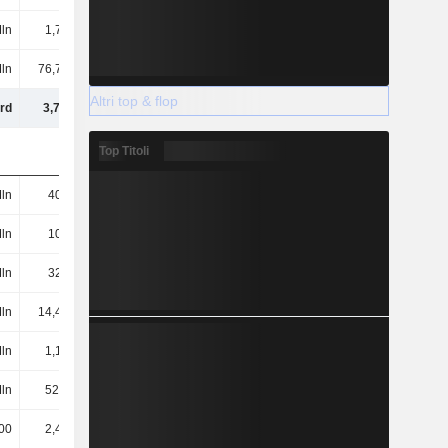
Mln
1,74 Mln
1,62 Mln
-
ln
76,79 Mln
86,4 Mln
93,41 Mln
Altri top & flop
rd
3,71 Mrd
4,16 Mrd
4,54 Mrd
Top Titoli
ln
403 Mln
529 Mln
691 Mln
Mln
106 Mln
106 Mln
113 Mln
ln
321 Mln
149 Mln
132 Mln
Mln
14,44 Mln
11,17 Mln
8,5 Mln
Mln
1,17 Mln
744.000
3,84 Mln
Mln
52,9 Mln
91,73 Mln
79,91 Mln
00
2,48 Mln
1,1 Mln
707.000