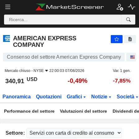
AMERICAN EXPRESS COMPANY
340,91
$
-0,49%
AMERICAN EXPRESS
COMPANY
Consenso del settore American Express Company
A
Mercato chiuso -
NYSE
22:00:03 07/08/2026
Var. 1 gen.
USD
-0,49%
340,91
-7,85%
Panoramica
Quotazioni
Grafici
Notizie
Società
Performance del settore
Valutazioni del settore
Dividendi de
Settore: