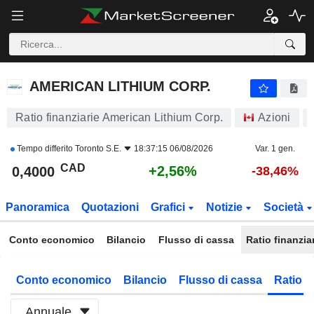
AMERICAN LITHIUM CORP.
0,4000
$
+2,56%
AMERICAN LITHIUM CORP.
Ratio finanziarie American Lithium Corp.
Azioni
Tempo differito
Toronto S.E.
18:37:15 06/08/2026
Var. 1 gen.
CAD
+2,56%
0,4000
-38,46%
Panoramica
Quotazioni
Grafici
Notizie
Società
Conto economico
Bilancio
Flusso di cassa
Ratio finanzia
Conto economico
Bilancio
Flusso di cassa
Ratio f
Annuale