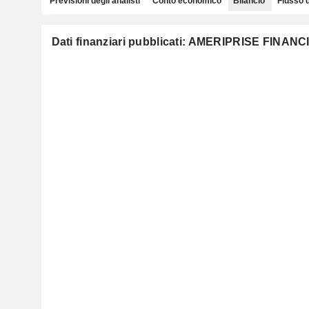
Previsioni degli analisti
Conto economico
Bilancio
Flusso 
Dati finanziari pubblicati: AMERIPRISE FINANCI