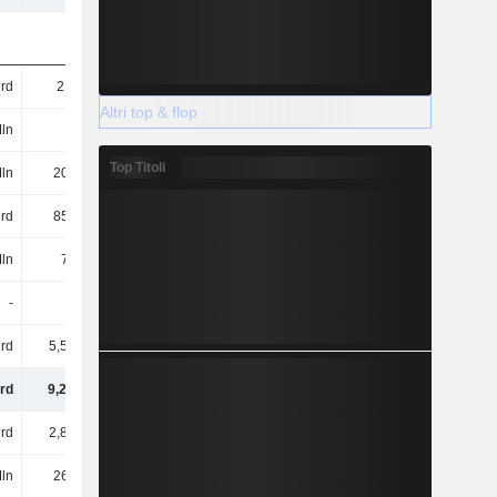
rd
2,6 Mrd
2,7 Mrd
2,98 Mrd
Altri top & flop
ln
-
-
-
Top Titoli
ln
201 Mln
201 Mln
200 Mln
Mrd
855 Mln
824 Mln
719 Mln
ln
79 Mln
81 Mln
68 Mln
-
-
-
187 Mln
rd
5,52 Mrd
8,9 Mrd
12,98 Mrd
rd
9,26 Mrd
12,7 Mrd
17,13 Mrd
rd
2,83 Mrd
2,33 Mrd
2,58 Mrd
ln
266 Mln
241 Mln
208 Mln