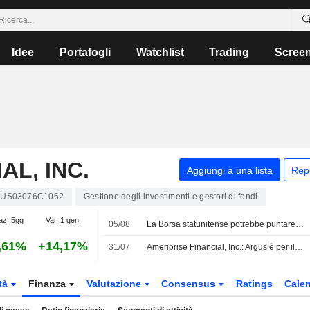
Idee
Portafogli
Watchlist
Trading
Scree
AL, INC.
Aggiungi a una lista
Rep
US03076C1062
Gestione degli investimenti e gestori di fondi
az. 5gg
Var. 1 gen.
05/08
La Borsa statunitense potrebbe puntare a nuovi rialzi grazie alla solidità degli utili dopo il record dell'S&P 500
,61%
+14,17%
31/07
Ameriprise Financial, Inc.: Argus è per il Buy
tà
Finanza
Valutazione
Consensus
Ratings
Calen