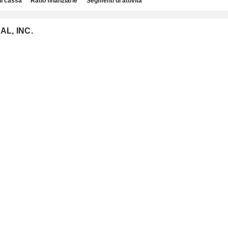
di cassa
Ratio finanziarie
Segmenti di attività
AL, INC.