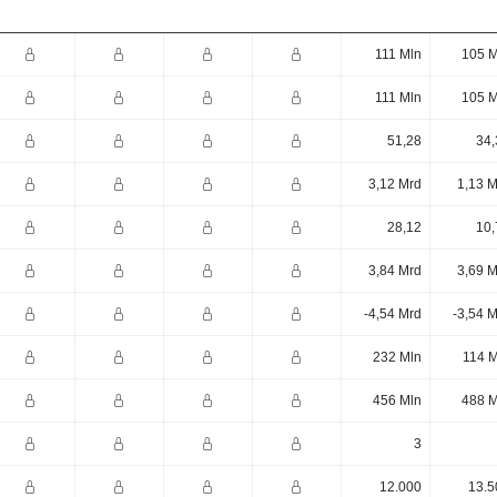
111 Mln
105 M
111 Mln
105 M
51,28
34,
3,12 Mrd
1,13 M
28,12
10,
3,84 Mrd
3,69 M
-4,54 Mrd
-3,54 
232 Mln
114 M
456 Mln
488 M
3
12.000
13.5