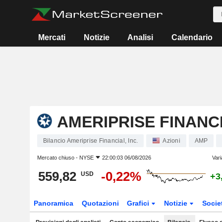
Mercati
Notizie
Analisi
Calendario
AMERIPRISE FINANCI
Bilancio Ameriprise Financial, Inc.
Azioni
AMP
Mercato chiuso -
NYSE
22:00:03 06/08/2026
Vari
559,82
-0,22%
USD
+3
Panoramica
Quotazioni
Grafici
Notizie
Socie