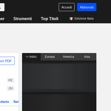
Accedi
Abbonati
ner
Strumenti
Top Titoli
Edizione Italia
Indici
Europa
America
Asia
ort PDF
RE
ZM
dario
Settore
Derivati
ETF