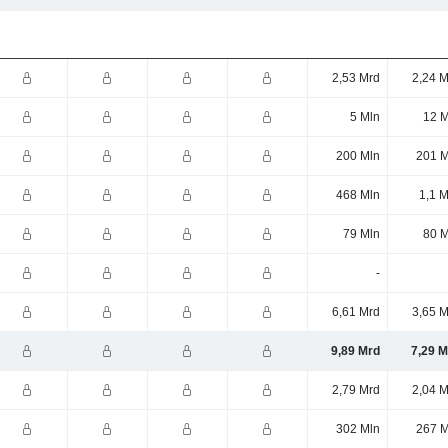
2,53 Mrd
2,24 M
5 Mln
12 M
200 Mln
201 M
468 Mln
1,1 
79 Mln
80 M
-
6,61 Mrd
3,65 M
9,89 Mrd
7,29 M
2,79 Mrd
2,04 M
302 Mln
267 M