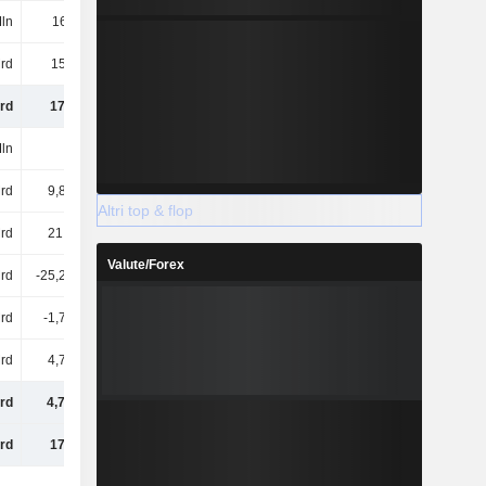
ln
168 Mln
181 Mln
-
rd
158 Mrd
161 Mrd
164 Mrd
rd
170 Mrd
176 Mrd
184 Mrd
ln
3 Mln
3 Mln
3 Mln
rd
9,82 Mrd
10,14 Mrd
10,38 Mrd
Altri top & flop
rd
21,9 Mrd
24,71 Mrd
27,66 Mrd
Valute/Forex
Mrd
-25,24 Mrd
-27,72 Mrd
-30,6 Mrd
Mrd
-1,77 Mrd
-1,91 Mrd
-892 Mln
rd
4,73 Mrd
5,23 Mrd
6,55 Mrd
rd
4,73 Mrd
5,23 Mrd
6,55 Mrd
rd
175 Mrd
181 Mrd
191 Mrd