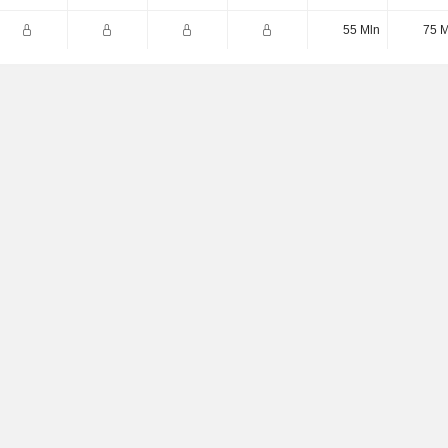
55 Mln
75 M