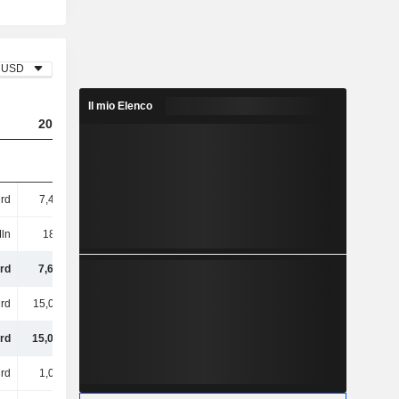
USD
Il mio Elenco
2023
2024
2025
rd
7,48 Mrd
8,15 Mrd
9,95 Mrd
ln
185 Mln
-
143 Mln
rd
7,66 Mrd
8,15 Mrd
10,1 Mrd
rd
15,08 Mrd
14,47 Mrd
14,92 Mrd
rd
15,08 Mrd
14,47 Mrd
14,92 Mrd
rd
1,06 Mrd
967 Mln
1,06 Mrd