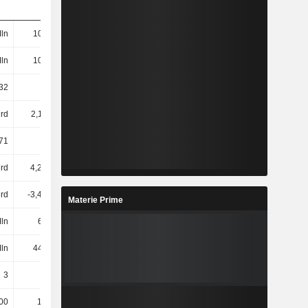
ln
100 Mln
96,12 Mln
91,18 Mln
ln
100 Mln
96,17 Mln
91,26 Mln
32
47,21
54,36
71,76
rd
2,11 Mrd
2,66 Mrd
3,95 Mrd
71
21,02
27,62
43,27
rd
4,23 Mrd
3,68 Mrd
3,77 Mrd
Mrd
-3,43 Mrd
-4,47 Mrd
-6,32 Mrd
Materie Prime
ln
63 Mln
12 Mln
-41 Mln
ln
440 Mln
488 Mln
496 Mln
3
3
3
3
00
13.800
13.600
13.600