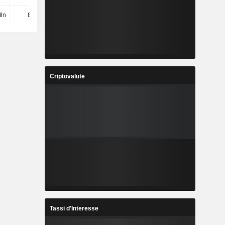
ln
81 Mln
69 Mln
71 Mln
Criptovalute
Tassi d'Interesse