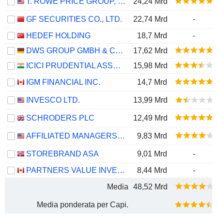
T. ROWE PRICE GROUP, INC.
24,24 Mrd
GF SECURITIES CO., LTD.
22,74 Mrd
-
HEDEF HOLDING
18,7 Mrd
-
DWS GROUP GMBH & CO. KGAA
17,62 Mrd
ICICI PRUDENTIAL ASSET MANAGEMENT COMPANY LIMITED
15,98 Mrd
IGM FINANCIAL INC.
14,7 Mrd
INVESCO LTD.
13,99 Mrd
SCHRODERS PLC
12,49 Mrd
AFFILIATED MANAGERS GROUP, INC.
9,83 Mrd
STOREBRAND ASA
9,01 Mrd
-
PARTNERS VALUE INVESTMENTS LP
8,44 Mrd
-
Media
48,52 Mrd
Media ponderata per Capi.