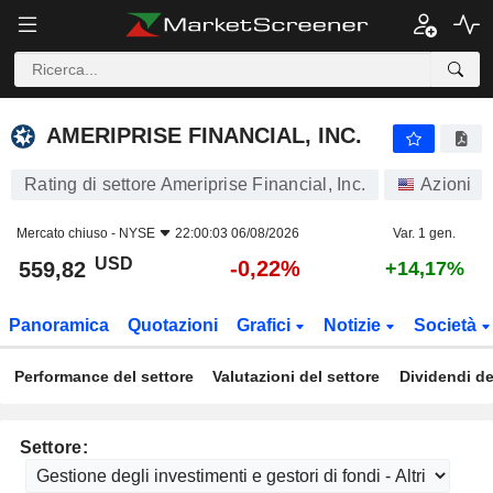
AMERIPRISE FINANCIAL, INC.
559,82
$
-0,22%
AMERIPRISE FINANCIAL, INC.
Rating di settore Ameriprise Financial, Inc.
Azioni
Mercato chiuso -
NYSE
22:00:03 06/08/2026
Var. 1 gen.
USD
-0,22%
559,82
+14,17%
Panoramica
Quotazioni
Grafici
Notizie
Società
Performance del settore
Valutazioni del settore
Dividendi de
Settore: