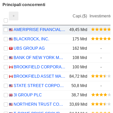
Principali concorrenti
Capi.($)
Investimento
AMERIPRISE FINANCIAL, INC.
49,45 Mrd
BLACKROCK, INC.
175 Mrd
UBS GROUP AG
162 Mrd
-
BANK OF NEW YORK MELLON CORPORATION (THE)
108 Mrd
-
BROOKFIELD CORPORATION
100 Mrd
-
BROOKFIELD ASSET MANAGEMENT LTD.
84,72 Mrd
STATE STREET CORPORATION
50,8 Mrd
-
3I GROUP PLC
38,7 Mrd
NORTHERN TRUST CORPORATION
33,69 Mrd