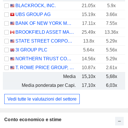
BLACKROCK, INC.
21.05x
5.9x
UBS GROUP AG
15.19x
3.66x
BANK OF NEW YORK MELLON CORPORATION (THE)
17.11x
7.55x
BROOKFIELD ASSET MANAGEMENT LTD.
25.49x
13.36x
STATE STREET CORPORATION
13.8x
5.29x
3I GROUP PLC
5.64x
5.56x
NORTHERN TRUST CORPORATION
14.56x
5.29x
T. ROWE PRICE GROUP, INC.
10.87x
2.61x
Media
15,10x
5,68x
Media ponderata per Capi.
17,10x
6,03x
Vedi tutte le valutazioni del settore
Conto economico e stime