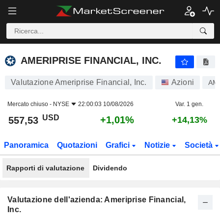
AMERIPRISE FINANCIAL, INC.
557,53
$
+1,01%
AMERIPRISE FINANCIAL, INC.
Valutazione Ameriprise Financial, Inc.
Azioni
AM
Mercato chiuso -
NYSE
22:00:03 10/08/2026
Var. 1 gen.
USD
+1,01%
557,53
+14,13%
Panoramica
Quotazioni
Grafici
Notizie
Società
Rapporti di valutazione
Dividendo
Valutazione dell'azienda: Ameriprise Financial,
Inc.