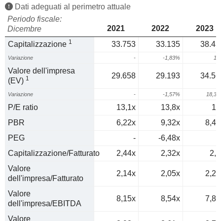
Dati adeguati al perimetro attuale
Periodo fiscale:
2021
2022
2023
Dicembre
1
Capitalizzazione
33.753
33.135
38.43
Variazione
-
-1,83%
16
Valore dell'impresa
29.658
29.193
34.56
1
(EV)
Variazione
-
-1,57%
18,3
P/E ratio
13,1x
13,8x
16
PBR
6,22x
9,32x
8,49
PEG
-
-6,48x
3
Capitalizzazione/Fatturato
2,44x
2,32x
2,5
Valore
2,14x
2,05x
2,25
dell'impresa/Fatturato
Valore
8,15x
8,54x
7,83
dell'impresa/EBITDA
Valore