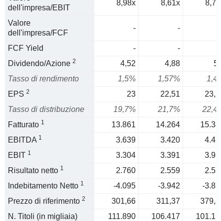
8,98x
8,61x
8,78
dell'impresa/EBIT
Valore
-
-
dell'impresa/FCF
FCF Yield
-
-
2
Dividendo/Azione
4,52
4,88
5,
Tasso di rendimento
1,5%
1,57%
1,4
2
EPS
23
22,51
23,7
Tasso di distribuzione
19,7%
21,7%
22,4
1
Fatturato
13.861
14.264
15.38
1
EBITDA
3.639
3.420
4.41
1
EBIT
3.304
3.391
3.93
1
Risultato netto
2.760
2.559
2.55
1
Indebitamento Netto
-4.095
-3.942
-3.87
2
Prezzo di riferimento
301,66
311,37
379,8
N. Titoli (in migliaia)
111.890
106.417
101.19