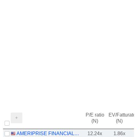
P/E ratio
EV/Fatturato
(N)
(N)
AMERIPRISE FINANCIAL, INC.
12.24x
1.86x