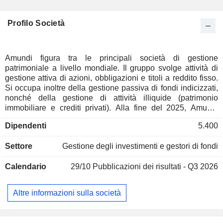
Profilo Società
Amundi figura tra le principali società di gestione
patrimoniale a livello mondiale. Il gruppo svolge attività di
gestione attiva di azioni, obbligazioni e titoli a reddito fisso.
Si occupa inoltre della gestione passiva di fondi indicizzati,
nonché della gestione di attività illiquide (patrimonio
immobiliare e crediti privati). Alla fine del 2025, Amundi
gestiva un patrimonio in essere di oltre 2.380 miliardi di
Dipendenti
5.400
euro, ripartito principalmente tra le seguenti tipologie di
clienti: clienti istituzionali e piani di risparmio aziendale
Settore
Gestione degli investimenti e gestori di fondi
(33,5%), reti di partner e distributori terzi (29,6%) e
compagnie assicurative (19,1%).
Calendario
29/10
Pubblicazioni dei risultati - Q3 2026
Altre informazioni sulla società