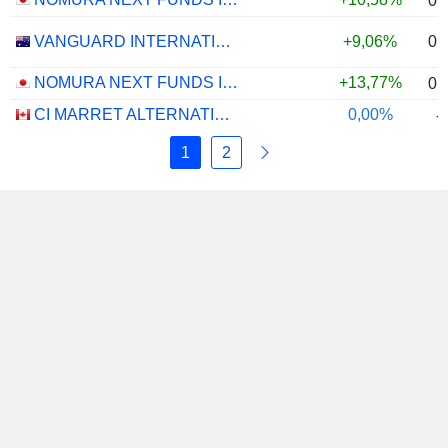
0,
0,
VANGUARD INTERNATIONAL EQUITY INDEX FUNDS - VANGUARD FTSE ALL-WORLD EX-US ETF
+9,06%
NOMURA NEXT FUNDS INTERNATIONAL EQUITY MSCI-KOKUSAI (UNHEDGED) ETF - JPY
+13,77%
0,
CI MARRET ALTERNATIVE ABSOLUTE RETURN BOND ETF - CAD
0,00%
-
1
2