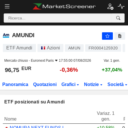
AMUNDI
96,75
€
-0,36%
AMUNDI
ETF Amundi
Azioni
AMUN
FR0004125920
Mercato chiuso -
Euronext Paris
17:55:00 07/08/2026
Var. 1 gen.
EUR
-0,36%
96,75
+37,04%
Panoramica
Quotazioni
Grafici
Notizie
Società
ETF posizionati su Amundi
Variaz. 1
Nome
gen.
P
NOMURA NEXT FUNDS INTERNATIONAL EQUITY MSCI-KOKUSAI (YEN-HEDGED) ETF - JPY
+10,58%