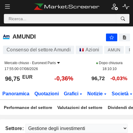
AMUNDI
96,75
€
-0,36%
AMUNDI
Consenso del settore Amundi
Azioni
AMUN
F
Mercato chiuso -
Euronext Paris
Dopo chiusura
17:55:00 07/08/2026
18:10:10
EUR
-0,36%
96,75
96,72
-0,03%
Panoramica
Quotazioni
Grafici
Notizie
Società
Performance del settore
Valutazioni del settore
Dividendi de
Settore: