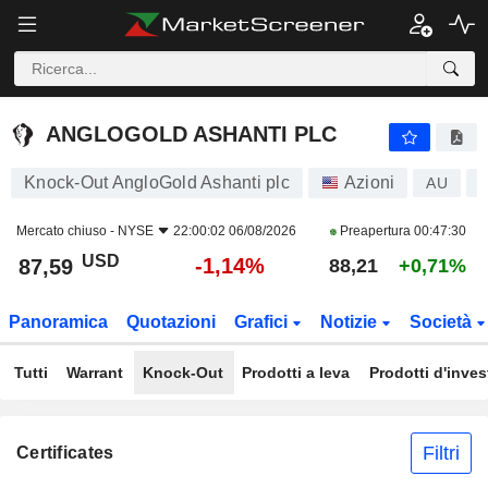
ANGLOGOLD ASHANTI PLC
87,59
$
-1,14%
ANGLOGOLD ASHANTI PLC
Knock-Out AngloGold Ashanti plc
Azioni
AU
Mercato chiuso -
NYSE
22:00:02 06/08/2026
Preapertura
00:47:30
USD
-1,14%
87,59
88,21
+0,71%
Panoramica
Quotazioni
Grafici
Notizie
Società
Tutti
Warrant
Knock-Out
Prodotti a leva
Prodotti d'inve
Filtri
Certificates