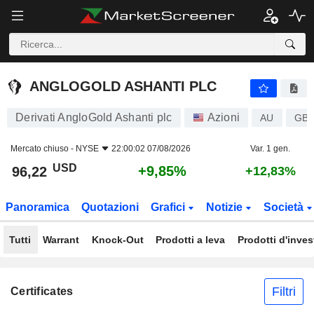
ANGLOGOLD ASHANTI PLC
96,22
$
+9,85%
ANGLOGOLD ASHANTI PLC
Derivati AngloGold Ashanti plc
Azioni
AU
GB0
Mercato chiuso -
NYSE
22:00:02 07/08/2026
Var. 1 gen.
USD
+9,85%
96,22
+12,83%
Panoramica
Quotazioni
Grafici
Notizie
Società
Tutti
Warrant
Knock-Out
Prodotti a leva
Prodotti d'inve
Filtri
Certificates