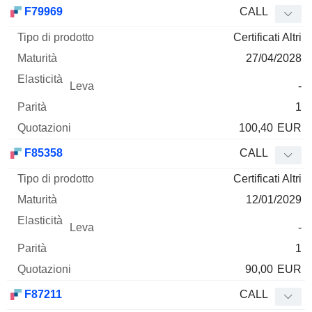
Tipo di
F79969
CALL
Mnemo
Tipo
prodotto
Maturità
Elasticità
Leva
Parità
Qu
Certificati Altri
27/04/2028
-
1
100,40
EUR
F85358
CALL
Certificati Altri
12/01/2029
-
1
90,00
EUR
F87211
CALL