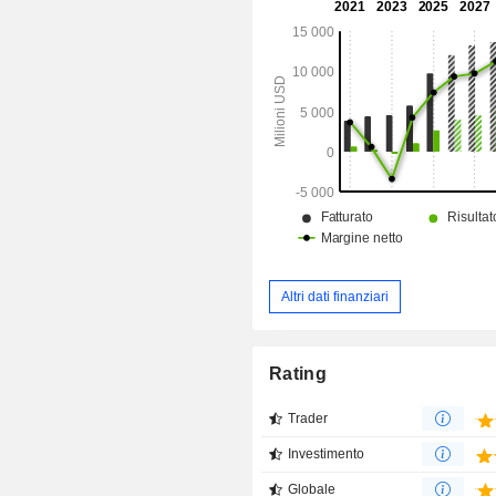
oltre a un nuovo e significativo p
sviluppo greenfield in Nevada, negli St
Altri dati finanziari
Rating
Trader
Investimento
Globale