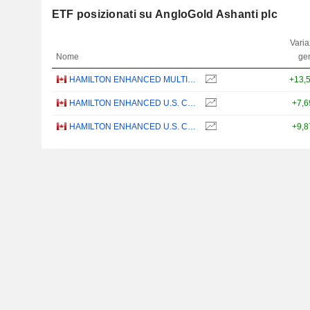
ETF posizionati su AngloGold Ashanti plc
Varia
Nome
ge
HAMILTON ENHANCED MULTI-SECTOR COVERED CALL ETF - CAD
+13,
HAMILTON ENHANCED U.S. COVERED CALL ETF - CAD HEDGED
+7,
HAMILTON ENHANCED U.S. COVERED CALL ETF - USD
+9,