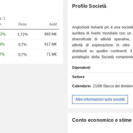
Profilo Società
z. 1
n.
Peso
AuM
AngloGold Ashanti plc è una società
aurifera di livello mondiale con un 
52%
865 M€
1,72%
diversificato di attività operative,
69%
617 M€
0,7%
attività di esplorazione in oltre
distribuiti su quattro continenti. I
87%
71 M€
0,7%
portafoglio della Società comprend
attività in otto paesi, tra cui Argentina
Dipendenti
Brasile, Repubblica Democratica
(RDC), Egitto, Ghana, Guinea e Tanza
Settore
portafoglio africano comprende Kibal
Calendario
21/08
Stacco del dividendo straordinar
da Barrick Gold Corporation –, Egitt
Ghana (Iduapriem e Obuasi), Guinea 
Tanzania (Geita). L'Australia ospit
Altre informazioni sulla società
sue operazioni, che comprendono S
e Tropicana, entrambe nei giaciment
nord-orientali dello Stato dell
Conto economico e stime
Occidentale. Le Americhe ospitano tr
operazioni, una in Argentina e due 