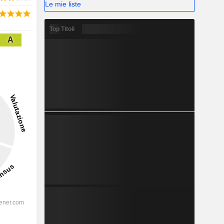
Le mie liste
Top Titoli
A