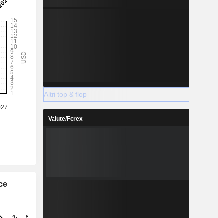
Altri top & flop
Valute/Forex
ice