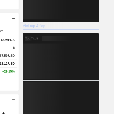
Altri top & flop
ra
Top Titoli
COMPRA
8
87,59
USD
13,12
USD
+29,15%