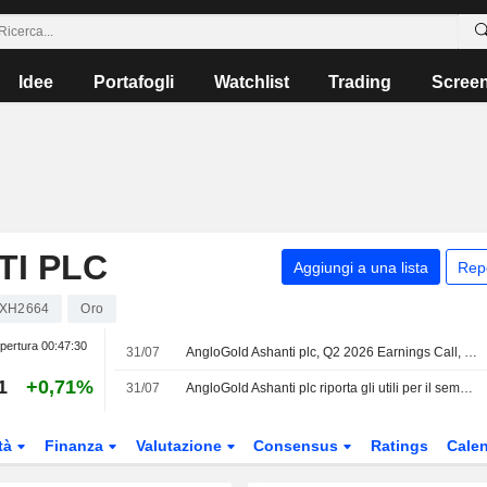
Idee
Portafogli
Watchlist
Trading
Scree
I PLC
Aggiungi a una lista
Rep
XH2664
Oro
pertura
00:47:30
31/07
AngloGold Ashanti plc, Q2 2026 Earnings Call, Jul 31, 2026
1
+0,71%
31/07
AngloGold Ashanti plc riporta gli utili per il semestre conclusosi il 30 giugno 2026
tà
Finanza
Valutazione
Consensus
Ratings
Calen