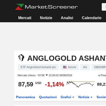
Mercati
Notizie
Analisi
Calendario
ANGLOGOLD ASHANT
ETF AngloGold Ashanti plc
Azioni
AU
GB00BR
Mercato chiuso -
NYSE
22:00:02 06/08/2026
Prea
87,59
-1,14%
USD
88,2
Panoramica
Quotazioni
Grafici
Notizie
Socie