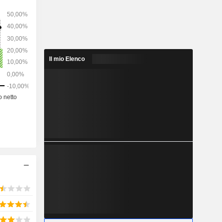
rogetto di
ati Uniti.
Il mio Elenco