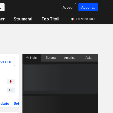
Accedi
Abbonati
ner
Strumenti
Top Titoli
Edizione Italia
Indici
Europa
America
Asia
ort PDF
CI
dario
Settore
Derivati
ETF