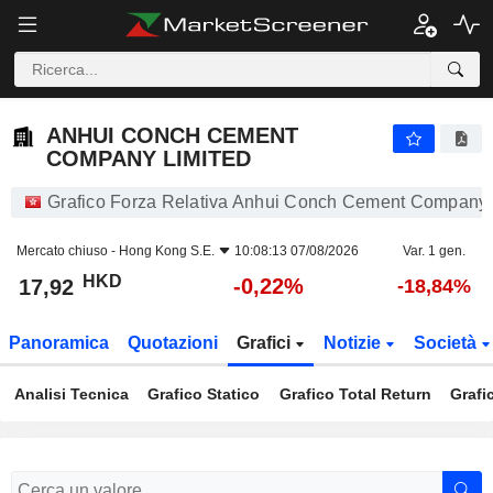
ANHUI CONCH CEMENT COMPANY LIMITED
17,92
$
-0,22%
ANHUI CONCH CEMENT
COMPANY LIMITED
Grafico Forza Relativa Anhui Conch Cement Company 
Mercato chiuso -
Hong Kong S.E.
10:08:13 07/08/2026
Var. 1 gen.
HKD
-0,22%
17,92
-18,84%
Panoramica
Quotazioni
Grafici
Notizie
Società
Analisi Tecnica
Grafico Statico
Grafico Total Return
Grafi