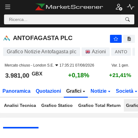
ANTOFAGASTA PLC
3.981,00
p
+0,18%
ANTOFAGASTA PLC
Grafico Notizie Antofagasta plc
Azioni
ANTO
Mercato chiuso -
London S.E.
17:35:21 07/08/2026
Var. 1 gen.
GBX
+0,18%
3.981,00
+21,41%
Panoramica
Quotazioni
Grafici
Notizie
Società
Analisi Tecnica
Grafico Statico
Grafico Total Return
Grafi